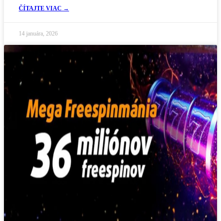
ČÍTAJTE VIAC →
14 januára, 2026