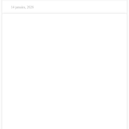
14 januára, 2026