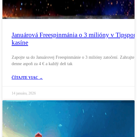
Januárová Freespinmánia o 3 milióny v Tipspor
kasíne
Zapojte sa do Januárovej Freespinmánie o 3 milióny zatočení. Zahrajte s
denne aspoň za 4 € a každý deň tak
ČÍTAJTE VIAC →
14 januára, 2026