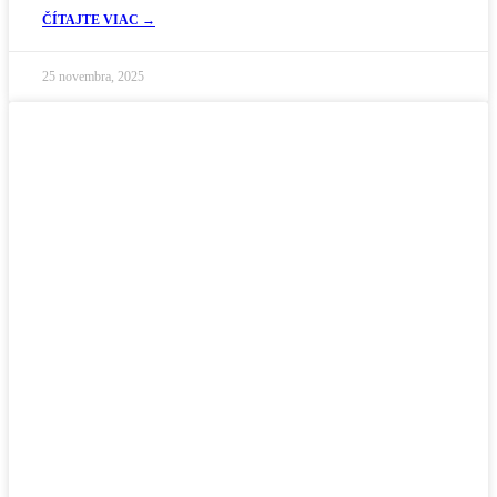
ČÍTAJTE VIAC →
25 novembra, 2025