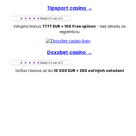
Tipsport casino →
★
★
★
★
★
Rated 4.5 out of 5
Vstupný bonus
7777 EUR + 100 Free spinov
– bez vkladu za
registráciu
Doxxbet casino →
★
★
★
★
★
Rated 4.5 out of 5
Uvítací bonus až do
10 000 EUR + 250 voľných zatočení