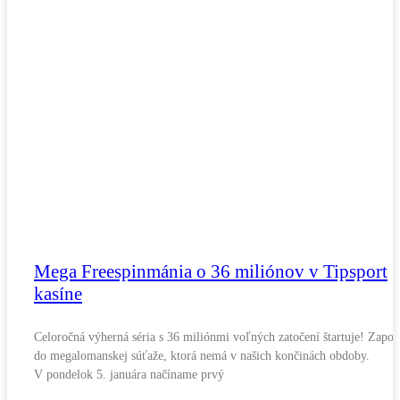
Mega Freespinmánia o 36 miliónov v Tipsport
kasíne
Celoročná výherná séria s 36 miliónmi voľných zatočení štartuje! Zapojt
do megalomanskej súťaže, ktorá nemá v našich končinách obdoby.
V pondelok 5. januára načíname prvý