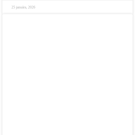
25 januára, 2026