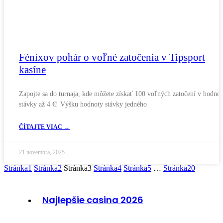
Fénixov pohár o voľné zatočenia v Tipsport
kasíne
Zapojte sa do turnaja, kde môžete získať 100 voľných zatočení v hodnot
stávky až 4 €! Výšku hodnoty stávky jedného
ČÍTAJTE VIAC →
21 novembra, 2025
Stránka
1
Stránka
2
Stránka
3
Stránka
4
Stránka
5
…
Stránka
20
Najlepšie casina 2026