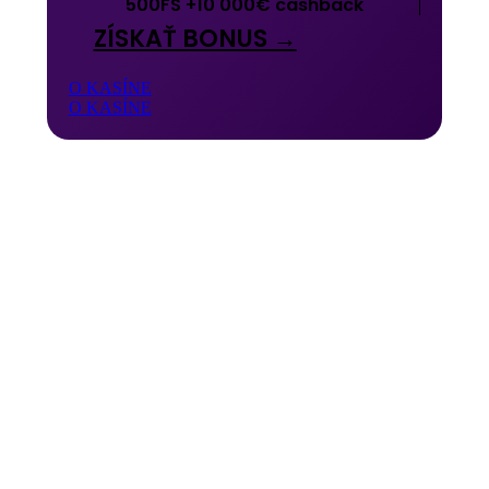
500FS +10 000€ cashback
ZÍSKAŤ BONUS →
O KASÍNE
O KASÍNE