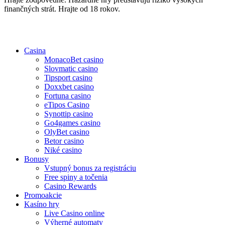
finančných strát. Hrajte od 18 rokov.
Casina
MonacoBet casino
Slovmatic casino
Tipsport casino
Doxxbet casino
Fortuna casino
eTipos Casino
Synottip casino
Go4games casino
OlyBet casino
Betor casino
Niké casino
Bonusy
Vstupný bonus za registráciu
Free spiny a točenia
Casino Rewards
Promoakcie
Kasíno hry
Live Casino online
Výherné automaty