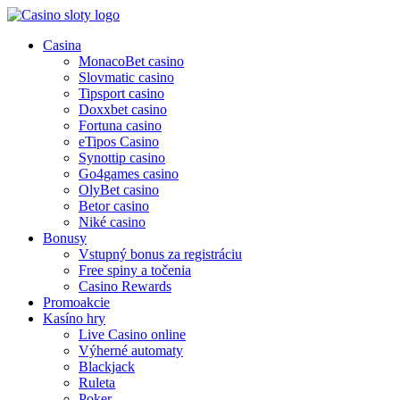
Preskočiť
na
Casina
obsah
MonacoBet casino
Slovmatic casino
Tipsport casino
Doxxbet casino
Fortuna casino
eTipos Casino
Synottip casino
Go4games casino
OlyBet casino
Betor casino
Niké casino
Bonusy
Vstupný bonus za registráciu
Free spiny a točenia
Casino Rewards
Promoakcie
Kasíno hry
Live Casino online
Výherné automaty
Blackjack
Ruleta
Poker