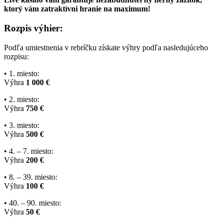
ktorý vám zatraktívni hranie na maximum!
Rozpis výhier:
Podľa umiestnenia v rebríčku získate výhry podľa nasledujúceho
rozpisu:
• 1. miesto:
Výhra
1 000 €
• 2. miesto:
Výhra
750 €
• 3. miesto:
Výhra
500 €
• 4. – 7. miesto:
Výhra
200 €
• 8. – 39. miesto:
Výhra
100 €
• 40. – 90. miesto:
Výhra
50 €