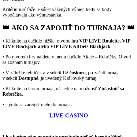
Kritérium súťaže je súčet vážených výhier, kedy sa body
vypočítávajú ako výhra/stávka.
👑 AKO SA ZAPOJIŤ DO TURNAJA? 👑
• Kliknite na tlačidlo nižšie, otvorte hru
VIP LIVE Roulette, VIP
LIVE Blackjack alebo VIP LIVE All bets Blackjack
• Po otvorení hry nájdete v menu tlačidlo Akcie – Rebríčky. Otvorí
sa zoznam turnajov.
• V záložke rebríček a v sekcii
Už čoskoro
, po začatí turnaja
v sekcii
Dostupné
, je uvedený Kráľovský turnaj.
• Kliknite na ikonu turnaja, následne na možnosť
Zúčastniť sa
Rebríčka.
• Týmto sa zaregistrujete do turnaja.
LIVE CASINO
Live kasíno vám garantuje nezabudnuteľný herný zážitok,