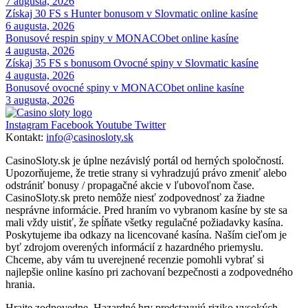
7 augusta, 2026
Získaj 30 FS s Hunter bonusom v Slovmatic online kasíne
6 augusta, 2026
Bonusové respin spiny v MONACObet online kasíne
4 augusta, 2026
Získaj 35 FS s bonusom Ovocné spiny v Slovmatic kasíne
4 augusta, 2026
Bonusové ovocné spiny v MONACObet online kasíne
3 augusta, 2026
Instagram
Facebook
Youtube
Twitter
Kontakt:
info@casinosloty.sk
CasinoSloty.sk je úplne nezávislý portál od herných spoločností.
Upozorňujeme, že tretie strany si vyhradzujú právo zmeniť alebo
odstrániť bonusy / propagačné akcie v ľubovoľnom čase.
CasinoSloty.sk preto nemôže niesť zodpovednosť za žiadne
nesprávne informácie. Pred hraním vo vybranom kasíne by ste sa
mali vždy uistiť, že spĺňate všetky regulačné požiadavky kasína.
Poskytujeme iba odkazy na licencované kasína. Naším cieľom je
byť zdrojom overených informácií z hazardného priemyslu.
Chceme, aby vám tu uverejnené recenzie pomohli vybrať si
najlepšie online kasíno pri zachovaní bezpečnosti a zodpovedného
hrania.
Hrajte zodpovedne. Hazardné hry predstavujú riziko vysokých