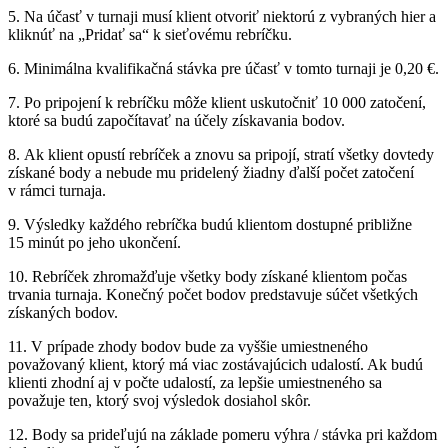
5. Na účasť v turnaji musí klient otvoriť niektorú z vybraných hier a
kliknúť na „Pridať sa“ k sieťovému rebríčku.
6. Minimálna kvalifikačná stávka pre účasť v tomto turnaji je 0,20 €.
7. Po pripojení k rebríčku môže klient uskutočniť 10 000 zatočení,
ktoré sa budú započítavať na účely získavania bodov.
8. Ak klient opustí rebríček a znovu sa pripojí, stratí všetky dovtedy
získané body a nebude mu pridelený žiadny ďalší počet zatočení
v rámci turnaja.
9. Výsledky každého rebríčka budú klientom dostupné približne
15 minút po jeho ukončení.
10. Rebríček zhromažďuje všetky body získané klientom počas
trvania turnaja. Konečný počet bodov predstavuje súčet všetkých
získaných bodov.
11. V prípade zhody bodov bude za vyššie umiestneného
považovaný klient, ktorý má viac zostávajúcich udalostí. Ak budú
klienti zhodní aj v počte udalostí, za lepšie umiestneného sa
považuje ten, ktorý svoj výsledok dosiahol skôr.
12. Body sa prideľujú na základe pomeru výhra / stávka pri každom