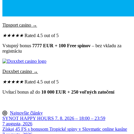
Tipsport casino →
★
★
★
★
★
Rated 4.5 out of 5
Vstupný bonus
7777 EUR + 100 Free spinov
– bez vkladu za
registráciu
Doxxbet casino →
★
★
★
★
★
Rated 4.5 out of 5
Uvítací bonus až do
10 000 EUR + 250 voľných zatočení
Najnovšie články
SYNOT HAPPY HOURS 7. 8. 2026 – 18:00 – 23:59
7 augusta, 2026
Získaj 45 FS s bonusom Tropické spiny v Slovmatic online kasíne