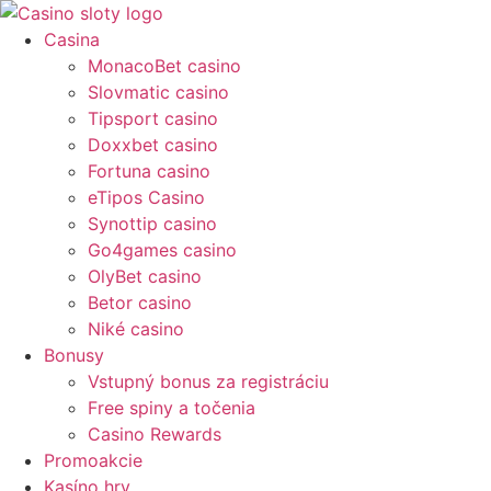
Preskočiť
na
Casina
obsah
MonacoBet casino
Slovmatic casino
Tipsport casino
Doxxbet casino
Fortuna casino
eTipos Casino
Synottip casino
Go4games casino
OlyBet casino
Betor casino
Niké casino
Bonusy
Vstupný bonus za registráciu
Free spiny a točenia
Casino Rewards
Promoakcie
Kasíno hry