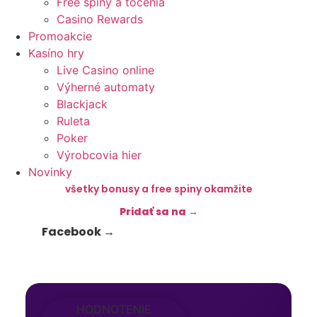
Free spiny a točenia
Casino Rewards
Promoakcie
Kasíno hry
Live Casino online
Výherné automaty
Blackjack
Ruleta
Poker
Výrobcovia hier
Novinky
Pridajte sa do uzavretých skupín a získavajte
všetky bonusy a free spiny okamžite
Pridať sa na →
Facebook →
HODNOTENIE