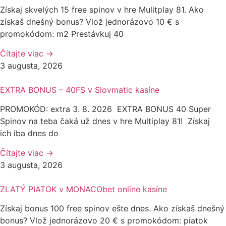
Získaj skvelých 15 free spinov v hre Mulitplay 81. Ako
získaš dnešný bonus? Vlož jednorázovo 10 € s
promokódom: m2 Prestávkuj 40
Čítajte viac →
3 augusta, 2026
EXTRA BONUS – 40FS v Slovmatic kasíne
PROMOKÓD: extra 3. 8. 2026 EXTRA BONUS 40 Super
Spinov na teba čaká už dnes v hre Multiplay 81! Získaj
ich iba dnes do
Čítajte viac →
3 augusta, 2026
ZLATÝ PIATOK v MONACObet online kasíne
Získaj bonus 100 free spinov ešte dnes. Ako získaš dnešný
bonus? Vlož jednorázovo 20 € s promokódom: piatok