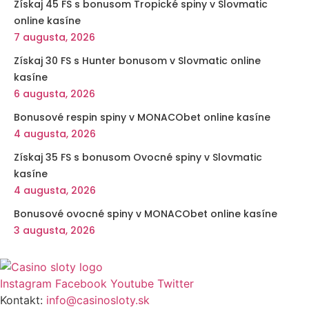
Získaj 45 FS s bonusom Tropické spiny v Slovmatic
online kasíne
7 augusta, 2026
Získaj 30 FS s Hunter bonusom v Slovmatic online
kasíne
6 augusta, 2026
Bonusové respin spiny v MONACObet online kasíne
4 augusta, 2026
Získaj 35 FS s bonusom Ovocné spiny v Slovmatic
kasíne
4 augusta, 2026
Bonusové ovocné spiny v MONACObet online kasíne
3 augusta, 2026
Instagram
Facebook
Youtube
Twitter
Kontakt:
info@casinosloty.sk