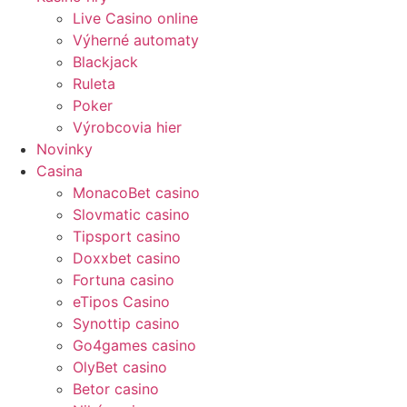
Live Casino online
Výherné automaty
Blackjack
Ruleta
Poker
Výrobcovia hier
Novinky
Casina
MonacoBet casino
Slovmatic casino
Tipsport casino
Doxxbet casino
Fortuna casino
eTipos Casino
Synottip casino
Go4games casino
OlyBet casino
Betor casino