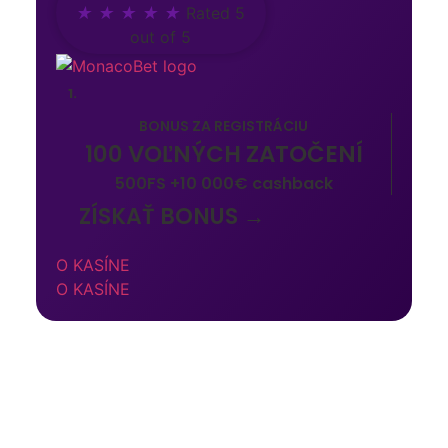
★
★
★
★
★
Rated 5
out of 5
1.
BONUS ZA REGISTRÁCIU
100 VOĽNÝCH ZATOČENÍ
500FS +10 000€ cashback
ZÍSKAŤ BONUS →
O KASÍNE
O KASÍNE