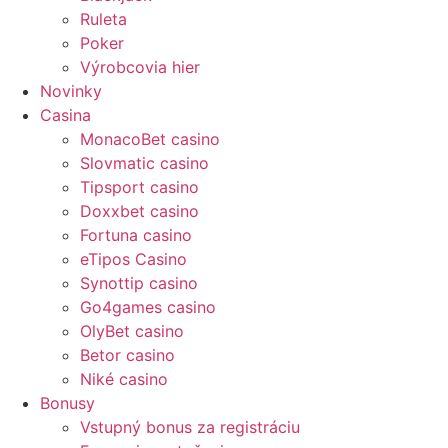
Ruleta
Poker
Výrobcovia hier
Novinky
Casina
MonacoBet casino
Slovmatic casino
Tipsport casino
Doxxbet casino
Fortuna casino
eTipos Casino
Synottip casino
Go4games casino
OlyBet casino
Betor casino
Niké casino
Bonusy
Vstupný bonus za registráciu