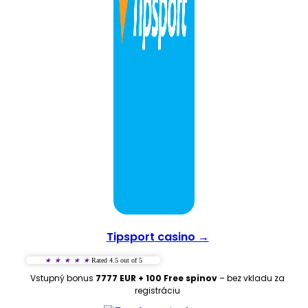
Tipsport casino →
★
★
★
★
★
Rated 4.5 out of 5
Vstupný bonus
7777 EUR + 100 Free spinov
– bez vkladu za
registráciu