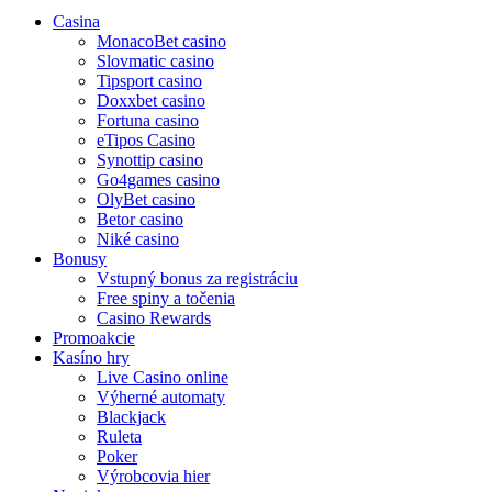
Casina
MonacoBet casino
Slovmatic casino
Tipsport casino
Doxxbet casino
Fortuna casino
eTipos Casino
Synottip casino
Go4games casino
OlyBet casino
Betor casino
Niké casino
Bonusy
Vstupný bonus za registráciu
Free spiny a točenia
Casino Rewards
Promoakcie
Kasíno hry
Live Casino online
Výherné automaty
Blackjack
Ruleta
Poker
Výrobcovia hier