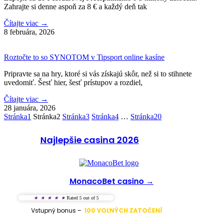
Zahrajte si denne aspoň za 8 € a každý deň tak
Čítajte viac →
8 februára, 2026
Roztočte to so SYNOTOM v Tipsport online kasíne
Pripravte sa na hry, ktoré si vás získajú skôr, než si to stihnete
uvedomiť. Šesť hier, šesť prístupov a rozdiel,
Čítajte viac →
28 januára, 2026
Stránka
1
Stránka
2
Stránka
3
Stránka
4
…
Stránka
20
Najlepšie casina 2026
MonacoBet casino →
★
★
★
★
★
Rated 5 out of 5
Vstupný bonus –
100 VOĽNÝCH ZATOČENÍ
| 500FS +