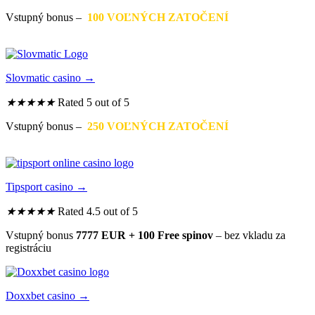
Vstupný bonus –
100 VOĽNÝCH ZATOČENÍ
| 500FS +
cashback až do 10 000€
Slovmatic casino →
★
★
★
★
★
Rated 5 out of 5
Vstupný bonus –
250 VOĽNÝCH ZATOČENÍ
| 650FS +
cashback až do 7 777€
Tipsport casino →
★
★
★
★
★
Rated 4.5 out of 5
Vstupný bonus
7777 EUR + 100 Free spinov
– bez vkladu za
registráciu
Doxxbet casino →