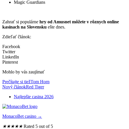
Magic Guardians
Zahrať si populárne
hry od Amusnet môžete v rôznych online
kasínach na Slovensku
ešte dnes.
Zdieľať článok:
Facebook
Twitter
LinkedIn
Pinterest
Mohlo by vás zaujímať
Prečítajte si tiež
Tom Horn
Nový článok
Red Tiger
Najlepšie casina 2026
MonacoBet casino →
★
★
★
★
★
Rated 5 out of 5