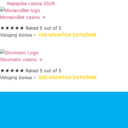
Najlepšie casina 2026
MonacoBet casino →
★
★
★
★
★
Rated 5 out of 5
Vstupný bonus –
100 VOĽNÝCH ZATOČENÍ
| 500FS +
cashback až do 10 000€
Slovmatic casino →
★
★
★
★
★
Rated 5 out of 5
Vstupný bonus –
250 VOĽNÝCH ZATOČENÍ
| 650FS +
cashback až do 7 777€