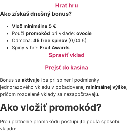
Hrať hru
Ako získaš dnešný bonus?
Vlož minimálne 5 €
Použi
promokód
pri vklade:
ovocie
Odmena:
45 free spinov
(0,04 €)
Spiny v hre:
Fruit Awards
Spraviť vklad
Prejsť do kasína
Bonus sa
aktivuje
iba pri splnení podmienky
jednorazového vkladu v požadovanej
minimálnej výške
,
pričom rozdelené vklady sa nezapočítavajú.
Ako vložiť promokód?
Pre uplatnenie promokódu postupujte podľa spôsobu
vkladu: