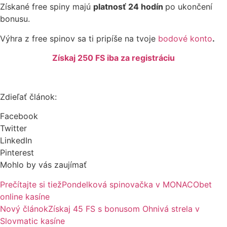
Získané free spiny majú
platnosť 24 hodín
po ukončení
bonusu.
Výhra z free spinov sa ti pripíše na tvoje
bodové konto
.
Získaj 250 FS iba za registráciu
Zdieľať článok:
Facebook
Twitter
LinkedIn
Pinterest
Mohlo by vás zaujímať
Prečítajte si tiež
Pondelková spinovačka v MONACObet
online kasíne
Nový článok
Získaj 45 FS s bonusom Ohnivá strela v
Slovmatic kasíne