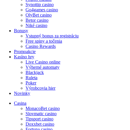
Synottip casino
Go4games casino
OlyBet casino
Betor casino
Niké casino
Bonusy
Vstupný bonus za registráciu
Free spiny a točenia
Casino Rewards
Promoakcie
Kasíno hry
Live Casino online
Výherné automaty
Blackjack
Ruleta
Poker
Výrobcovia hier
Novinky
Casina
MonacoBet casino
Slovmatic casino
Tipsport casino
Doxxbet casino
Fortuna casino