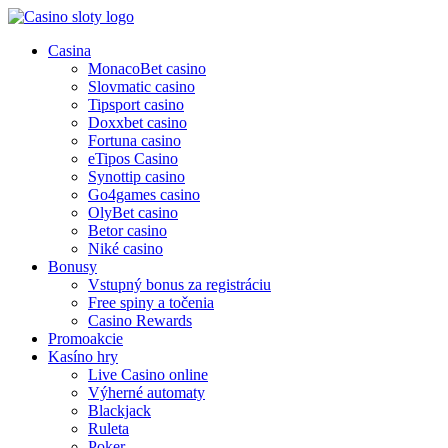
Preskočiť
na
Casina
obsah
MonacoBet casino
Slovmatic casino
Tipsport casino
Doxxbet casino
Fortuna casino
eTipos Casino
Synottip casino
Go4games casino
OlyBet casino
Betor casino
Niké casino
Bonusy
Vstupný bonus za registráciu
Free spiny a točenia
Casino Rewards
Promoakcie
Kasíno hry
Live Casino online
Výherné automaty
Blackjack
Ruleta
Poker