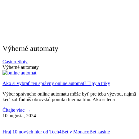
Výherné automaty
Casino Sloty
Výherné automaty
Ako si vybrať ten správny online automat? Tipy a triky
Výber správneho online automatu môže byť pre teba výzvou, najmä
keď zohľadníš obrovskú ponuku hier na trhu. Ako si teda
Čítajte viac →
10 augusta, 2024
Hraj 10 nových hier od Tech4Bet v MonacoBet kasíne