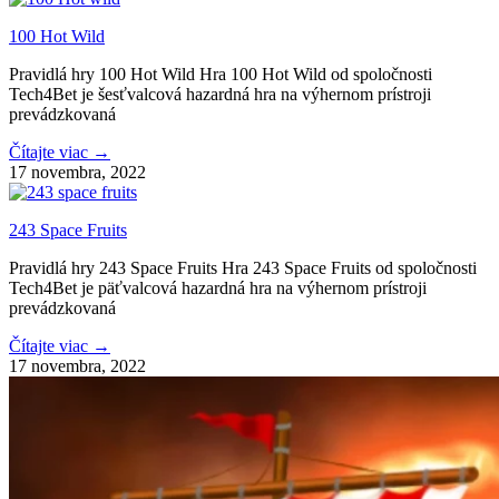
100 Hot Wild
Pravidlá hry 100 Hot Wild Hra 100 Hot Wild od spoločnosti
Tech4Bet je šesťvalcová hazardná hra na výhernom prístroji
prevádzkovaná
Čítajte viac →
17 novembra, 2022
243 Space Fruits
Pravidlá hry 243 Space Fruits Hra 243 Space Fruits od spoločnosti
Tech4Bet je päťvalcová hazardná hra na výhernom prístroji
prevádzkovaná
Čítajte viac →
17 novembra, 2022