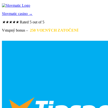
Slovmatic casino →
★
★
★
★
★
Rated 5 out of 5
Vstupný bonus –
250 VOĽNÝCH ZATOČENÍ
| 650FS +
cashback až do 7 777€