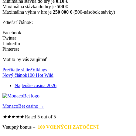
Minimálna stávka do hry je
0,10 €
Maximálna stávka do hry je
500 €
Maximálna výhra v hre je
250 000 €
(500-násobok stávky)
Zdieľať článok:
Facebook
Twitter
LinkedIn
Pinterest
Mohlo by vás zaujímať
Prečítajte si tiež
Vikings
Nový článok
100 Hot Wild
Najlepšie casina 2026
MonacoBet casino →
★
★
★
★
★
Rated 5 out of 5
Vstupný bonus –
100 VOĽNÝCH ZATOČENÍ
| 500FS +
cashback až do 10 000€