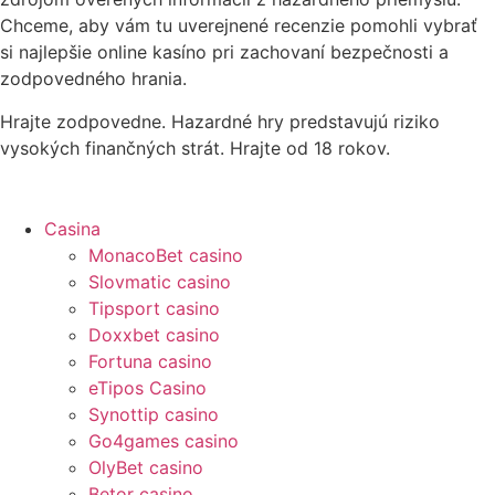
Chceme, aby vám tu uverejnené recenzie pomohli vybrať
si najlepšie online kasíno pri zachovaní bezpečnosti a
zodpovedného hrania.
Hrajte zodpovedne. Hazardné hry predstavujú riziko
vysokých finančných strát. Hrajte od 18 rokov.
Casina
MonacoBet casino
Slovmatic casino
Tipsport casino
Doxxbet casino
Fortuna casino
eTipos Casino
Synottip casino
Go4games casino
OlyBet casino
Betor casino