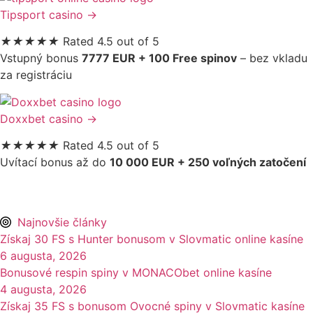
Tipsport casino →
★
★
★
★
★
Rated 4.5 out of 5
Vstupný bonus
7777 EUR + 100 Free spinov
– bez vkladu
za registráciu
Doxxbet casino →
★
★
★
★
★
Rated 4.5 out of 5
Uvítací bonus až do
10 000 EUR + 250 voľných zatočení
Najnovšie články
Získaj 30 FS s Hunter bonusom v Slovmatic online kasíne
6 augusta, 2026
Bonusové respin spiny v MONACObet online kasíne
4 augusta, 2026
Získaj 35 FS s bonusom Ovocné spiny v Slovmatic kasíne