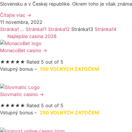
Slovensku a v Českej republike. Okrem toho je však známa
Čítajte viac →
11 novembra, 2022
Stránka
1
…
Stránka
11
Stránka
12
Stránka
13
Stránka
14
Najlepšie casina 2026
MonacoBet casino →
★
★
★
★
★
Rated 5 out of 5
Vstupný bonus –
100 VOĽNÝCH ZATOČENÍ
| 500FS +
cashback až do 10 000€
Slovmatic casino →
★
★
★
★
★
Rated 5 out of 5
Vstupný bonus –
250 VOĽNÝCH ZATOČENÍ
| 650FS +
cashback až do 7 777€