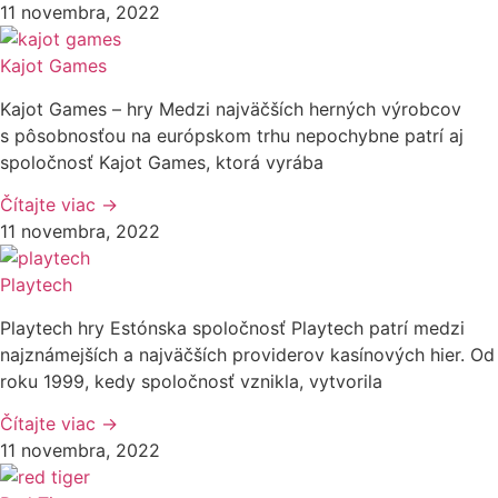
11 novembra, 2022
Kajot Games
Kajot Games – hry Medzi najväčších herných výrobcov
s pôsobnosťou na európskom trhu nepochybne patrí aj
spoločnosť Kajot Games, ktorá vyrába
Čítajte viac →
11 novembra, 2022
Playtech
Playtech hry Estónska spoločnosť Playtech patrí medzi
najznámejších a najväčších providerov kasínových hier. Od
roku 1999, kedy spoločnosť vznikla, vytvorila
Čítajte viac →
11 novembra, 2022