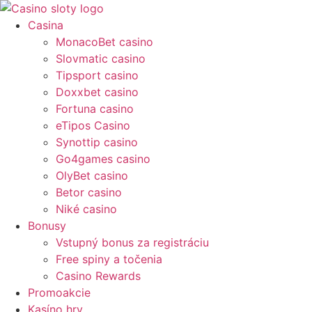
Preskočiť
na
Casina
obsah
MonacoBet casino
Slovmatic casino
Tipsport casino
Doxxbet casino
Fortuna casino
eTipos Casino
Synottip casino
Go4games casino
OlyBet casino
Betor casino
Niké casino
Bonusy
Vstupný bonus za registráciu
Free spiny a točenia
Casino Rewards
Promoakcie
Kasíno hry