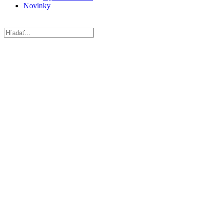
Novinky
Search
...