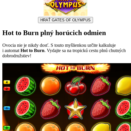
HRAŤ GATES OF OLYMPUS
Hot to Burn plný horúcich odmien
Ovocia nie je nikdy dosť. S touto myšlienkou určite kalkuluje
i automat
Hot to Burn
. Vydajte sa na tropickú cestu plnú chutných
dobrodružstiev!