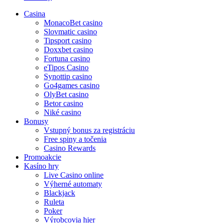
Casina
MonacoBet casino
Slovmatic casino
Tipsport casino
Doxxbet casino
Fortuna casino
eTipos Casino
Synottip casino
Go4games casino
OlyBet casino
Betor casino
Niké casino
Bonusy
Vstupný bonus za registráciu
Free spiny a točenia
Casino Rewards
Promoakcie
Kasíno hry
Live Casino online
Výherné automaty
Blackjack
Ruleta
Poker
Výrobcovia hier