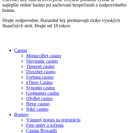
najlepšie online kasíno pri zachovaní bezpečnosti a zodpovedného
hrania.
Hrajte zodpovedne. Hazardné hry predstavujú riziko vysokých
finančných strát. Hrajte od 18 rokov.
Casina
MonacoBet casino
Slovmatic casino
Tipsport casino
Doxxbet casino
Fortuna casino
eTipos Casino
Synottip casino
Go4games casino
OlyBet casino
Betor casino
Niké casino
Bonusy
Vstupný bonus za registráciu
Free spiny a točenia
Casino Rewards