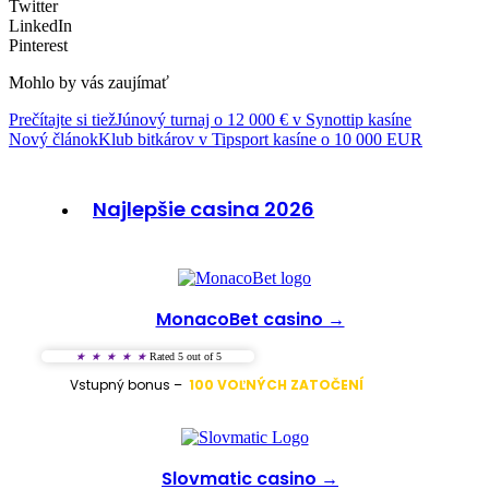
Twitter
LinkedIn
Pinterest
Mohlo by vás zaujímať
Prečítajte si tiež
Júnový turnaj o 12 000 € v Synottip kasíne
Nový článok
Klub bitkárov v Tipsport kasíne o 10 000 EUR
Najlepšie casina 2026
MonacoBet casino →
★
★
★
★
★
Rated 5 out of 5
Vstupný bonus –
100 VOĽNÝCH ZATOČENÍ
| 500FS +
cashback až do 10 000€
Slovmatic casino →