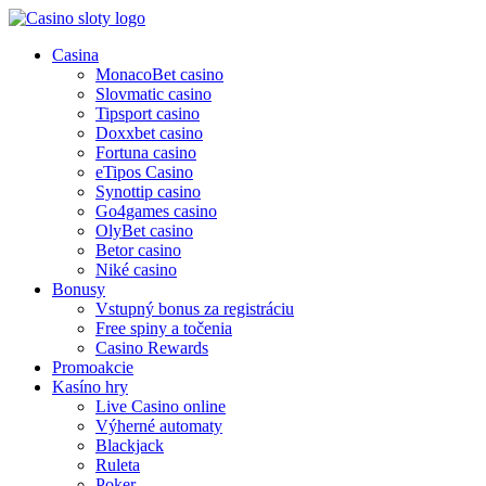
Preskočiť
na
Casina
obsah
MonacoBet casino
Slovmatic casino
Tipsport casino
Doxxbet casino
Fortuna casino
eTipos Casino
Synottip casino
Go4games casino
OlyBet casino
Betor casino
Niké casino
Bonusy
Vstupný bonus za registráciu
Free spiny a točenia
Casino Rewards
Promoakcie
Kasíno hry
Live Casino online
Výherné automaty
Blackjack
Ruleta
Poker