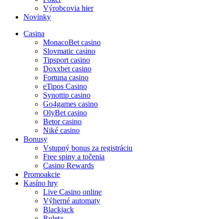
Výrobcovia hier
Novinky
Casina
MonacoBet casino
Slovmatic casino
Tipsport casino
Doxxbet casino
Fortuna casino
eTipos Casino
Synottip casino
Go4games casino
OlyBet casino
Betor casino
Niké casino
Bonusy
Vstupný bonus za registráciu
Free spiny a točenia
Casino Rewards
Promoakcie
Kasíno hry
Live Casino online
Výherné automaty
Blackjack
Ruleta