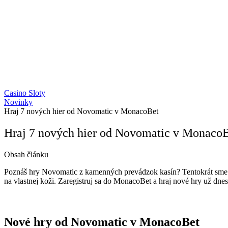
Casino Sloty
Novinky
Hraj 7 nových hier od Novomatic v MonacoBet
Hraj 7 nových hier od Novomatic v Monaco
Obsah článku
Poznáš hry Novomatic z kamenných prevádzok kasín? Tentokrát sme d
na vlastnej koži. Zaregistruj sa do MonacoBet a hraj nové hry už dnes
Nové hry od Novomatic v MonacoBet