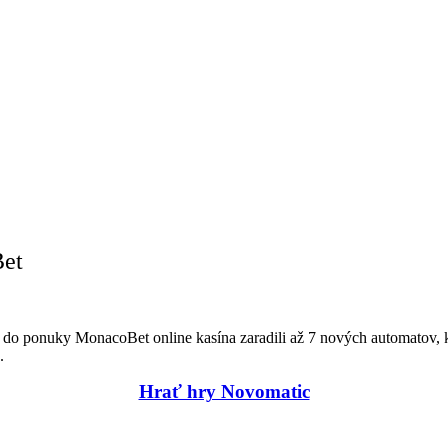
Bet
o ponuky MonacoBet online kasína zaradili až 7 nových automatov, k
.
Hrať hry Novomatic