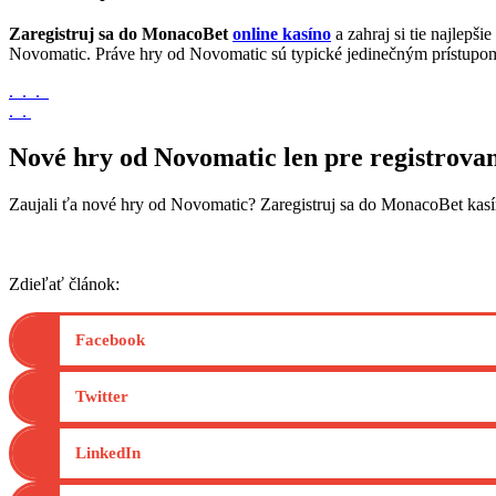
Zaregistruj sa do MonacoBet
online kasíno
a zahraj si tie najlepš
Novomatic. Práve hry od Novomatic sú typické jedinečným prístupom
.
.
.
.
.
Nové hry od Novomatic len pre registrova
Zaujali ťa nové hry od Novomatic? Zaregistruj sa do MonacoBet kasín
Zdieľať článok:
Facebook
Twitter
LinkedIn