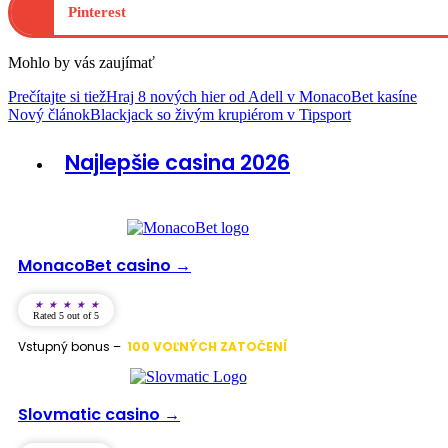
Pinterest
Mohlo by vás zaujímať
Prečítajte si tiež
Hraj 8 nových hier od Adell v MonacoBet kasíne
Nový článok
Blackjack so živým krupiérom v Tipsport
Najlepšie casina 2026
MonacoBet casino →
★
★
★
★
★
Rated 5 out of 5
Vstupný bonus –
100 VOĽNÝCH ZATOČENÍ
| 500FS + cashback až 
Slovmatic casino →