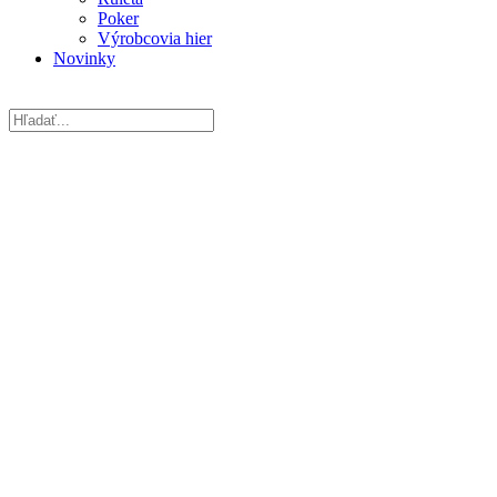
Poker
Výrobcovia hier
Novinky
Search
...