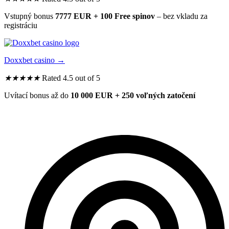
Vstupný bonus
7777 EUR + 100 Free spinov
– bez vkladu za
registráciu
Doxxbet casino →
★
★
★
★
★
Rated 4.5 out of 5
Uvítací bonus až do
10 000 EUR + 250 voľných zatočení