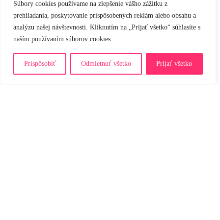
Súbory cookies používame na zlepšenie vášho zážitku z
prehliadania, poskytovanie prispôsobených reklám alebo obsahu a
analýzu našej návštevnosti. Kliknutím na „Prijať všetko“ súhlasíte s
naším používaním súborov cookies.
Prispôsobiť
Odmietnuť všetko
Prijať všetko