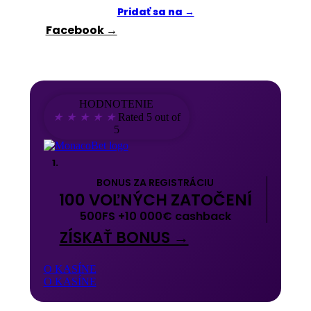
Pridať sa na →
Facebook →
HODNOTENIE
★
★
★
★
★
Rated 5 out of
5
1.
BONUS ZA REGISTRÁCIU
100 VOĽNÝCH ZATOČENÍ
500FS +10 000€ cashback
ZÍSKAŤ BONUS →
O KASÍNE
O KASÍNE