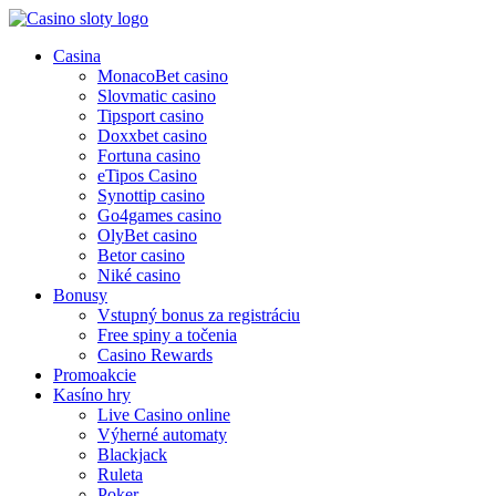
Preskočiť
na
Casina
obsah
MonacoBet casino
Slovmatic casino
Tipsport casino
Doxxbet casino
Fortuna casino
eTipos Casino
Synottip casino
Go4games casino
OlyBet casino
Betor casino
Niké casino
Bonusy
Vstupný bonus za registráciu
Free spiny a točenia
Casino Rewards
Promoakcie
Kasíno hry
Live Casino online
Výherné automaty
Blackjack
Ruleta
Poker