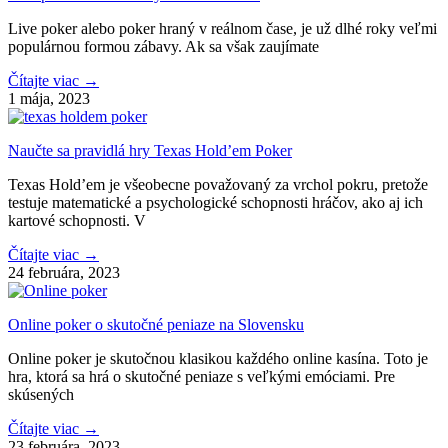
Live poker alebo poker hraný v reálnom čase, je už dlhé roky veľmi
populárnou formou zábavy. Ak sa však zaujímate
Čítajte viac →
1 mája, 2023
Naučte sa pravidlá hry Texas Hold’em Poker
Texas Hold’em je všeobecne považovaný za vrchol pokru, pretože
testuje matematické a psychologické schopnosti hráčov, ako aj ich
kartové schopnosti. V
Čítajte viac →
24 februára, 2023
Online poker o skutočné peniaze na Slovensku
Online poker je skutočnou klasikou každého online kasína. Toto je
hra, ktorá sa hrá o skutočné peniaze s veľkými emóciami. Pre
skúsených
Čítajte viac →
23 februára, 2023