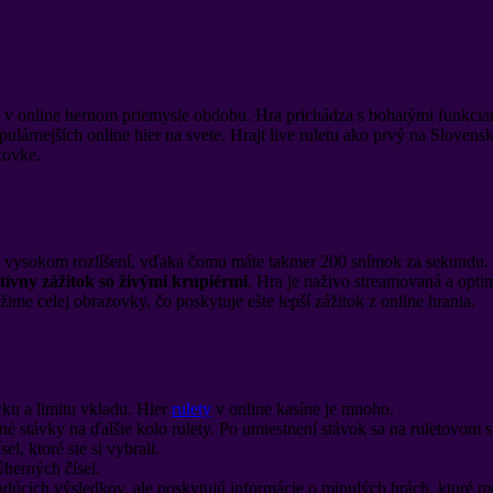
má v online hernom priemysle obdobu. Hra prichádza s bohatými funkcia
ulárnejších online hier na svete. Hrajt live ruletu ako prvý na Slovensk
zovke.
 vysokom rozlíšení, vďaka čomu máte takmer 200 snímok za sekundu. 
ktívny zážitok so živými krupiérmi
. Hra je naživo streamovaná a opti
ežime celej obrazovky, čo poskytuje ešte lepší zážitok z online hrania.
yku a limitu vkladu. Hier
rulety
v online kasíne je mnoho.
 stávky na ďalšie kolo rulety. Po umiestnení stávok sa na ruletovom st
l, ktoré ste si vybrali.
ýherných čísel.
úcich výsledkov, ale poskytujú informácie o minulých hrách, ktoré m