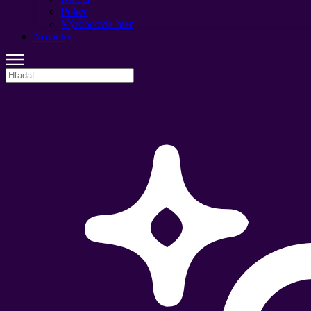
Poker
Výrobcovia hier
Novinky
Search
...