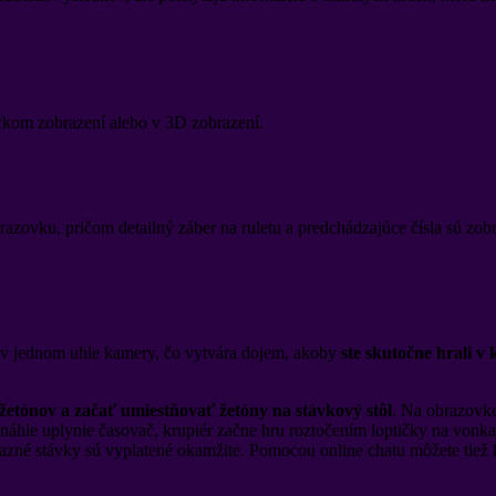
ickom zobrazení alebo v 3D zobrazení.
razovku, pričom detailný záber na ruletu a predchádzajúce čísla sú zob
ra v jednom uhle kamery, čo vytvára dojem, akoby
ste skutočne hrali
v 
žetónov a začať umiestňovať žetóny na stávkový stôl
. Na obrazovke
áhle uplynie časovač, krupiér začne hru roztočením loptičky na vonka
ťazné stávky sú vyplatené okamžite. Pomocou online chatu môžete tie