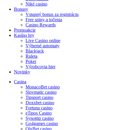
Niké casino
Bonusy
Vstupný bonus za registráciu
Free spiny a točenia
Casino Rewards
Promoakcie
Kasíno hry
Live Casino online
Výherné automaty
Blackjack
Ruleta
Poker
Výrobcovia hier
Novinky
Casina
MonacoBet casino
Slovmatic casino
Tipsport casino
Doxxbet casino
Fortuna casino
eTipos Casino
Synottip casino
Go4games casino
OlyBet casino