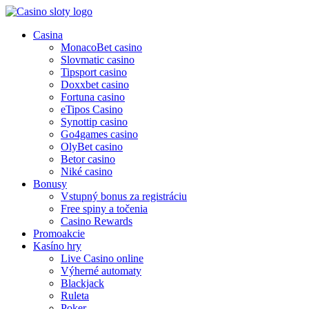
Preskočiť
na
Casina
obsah
MonacoBet casino
Slovmatic casino
Tipsport casino
Doxxbet casino
Fortuna casino
eTipos Casino
Synottip casino
Go4games casino
OlyBet casino
Betor casino
Niké casino
Bonusy
Vstupný bonus za registráciu
Free spiny a točenia
Casino Rewards
Promoakcie
Kasíno hry
Live Casino online
Výherné automaty
Blackjack
Ruleta
Poker