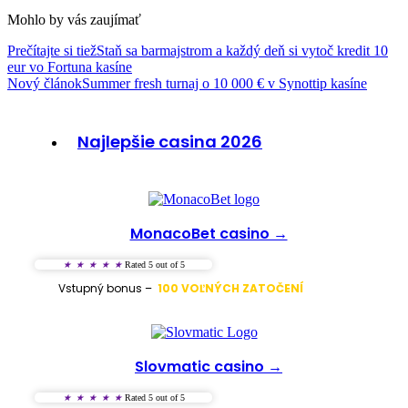
Mohlo by vás zaujímať
Prečítajte si tiež
Staň sa barmajstrom a každý deň si vytoč kredit 10
eur vo Fortuna kasíne
Nový článok
Summer fresh turnaj o 10 000 € v Synottip kasíne
Najlepšie casina 2026
MonacoBet casino →
★
★
★
★
★
Rated 5 out of 5
Vstupný bonus –
100 VOĽNÝCH ZATOČENÍ
| 500FS +
cashback až do 10 000€
Slovmatic casino →
★
★
★
★
★
Rated 5 out of 5