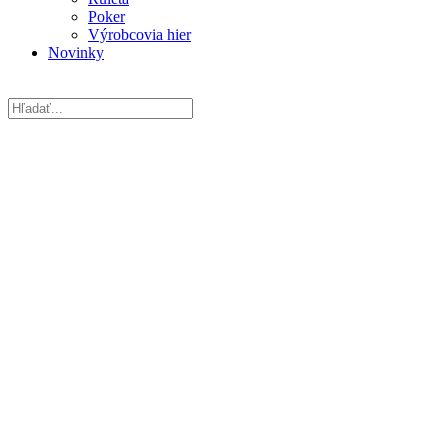
Poker
Výrobcovia hier
Novinky
Search
...