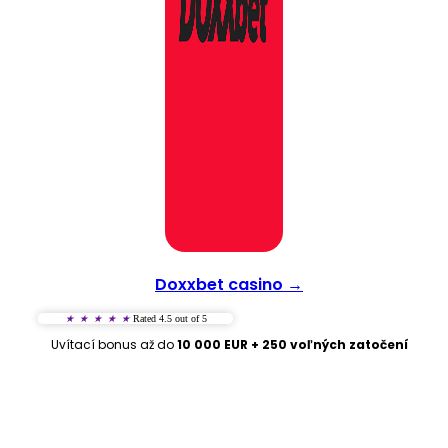
Doxxbet casino →
★
★
★
★
★
Rated 4.5 out of 5
Uvítací bonus až do
10 000 EUR + 250 voľných zatočení