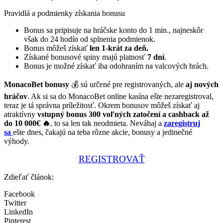
Pravidlá a podmienky získania bonusu
Bonus sa pripisuje na hráčske konto do 1 min., najneskôr
však do 24 hodín od splnenia podmienok.
Bonus môžeš získať
len 1-krát za deň.
Získané bonusové spiny majú platnosť
7 dní
.
⁠Bonus je možné získať iba odohraním na valcových hrách.
MonacoBet bonusy
💰 sú určené pre registrovaných, ale
aj nových
hráčov
. Ak si sa do MonacoBet online kasína ešte nezaregistroval,
teraz je tá správna príležitosť. Okrem bonusov môžeš získať aj
atraktívny
vstupný bonus 300 voľných zatočení a cashback až
do 10 000€ 🔥
, to sa len tak neodmieta. Neváhaj a
zaregistruj
sa
ešte dnes, čakajú na teba rôzne akcie, bonusy a jedinečné
výhody.
REGISTROVAŤ
Zdieľať článok:
Facebook
Twitter
LinkedIn
Pinterest