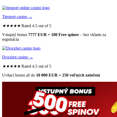
Tipsport casino →
★
★
★
★
★
Rated 4.5 out of 5
Vstupný bonus
7777 EUR + 100 Free spinov
– bez vkladu za
registráciu
Doxxbet casino →
★
★
★
★
★
Rated 4.5 out of 5
Uvítací bonus až do
10 000 EUR + 250 voľných zatočení