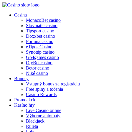
Preskočiť
na
Casina
obsah
MonacoBet casino
Slovmatic casino
Tipsport casino
Doxxbet casino
Fortuna casino
eTipos Casino
Synottip casino
Go4games casino
OlyBet casino
Betor casino
Niké casino
Bonusy
Vstupný bonus za registráciu
Free spiny a točenia
Casino Rewards
Promoakcie
Kasíno hry
Live Casino online
Výherné automaty
Blackjack
Ruleta
Poker