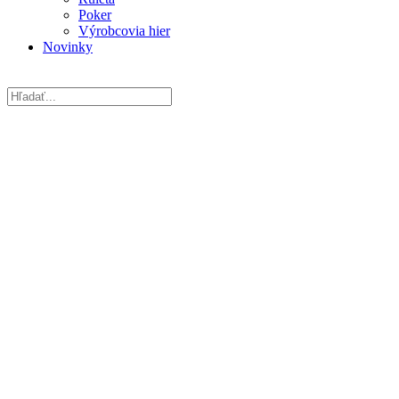
Poker
Výrobcovia hier
Novinky
Search
...