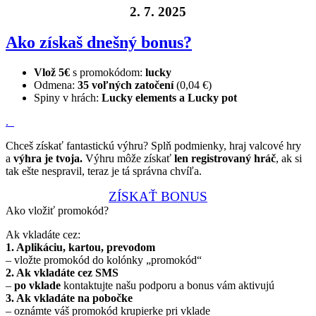
2. 7. 2025
Ako získaš dnešný bonus?
Vlož 5€
s promokódom:
lucky
Odmena:
35 voľných zatočení
(0,04 €)
Spiny v hrách:
Lucky elements a Lucky pot
.
Chceš získať fantastickú výhru? Splň podmienky, hraj valcové hry
a
výhra je tvoja.
Výhru môže získať
len registrovaný hráč
, ak si
tak ešte nespravil, teraz je tá správna chvíľa.
ZÍSKAŤ BONUS
Ako vložiť promokód?
Ak vkladáte cez:
1. Aplikáciu, kartou, prevodom
– vložte promokód do kolónky „promokód“
2. Ak vkladáte cez SMS
–
po vklade
kontaktujte našu podporu a bonus vám aktivujú
3. Ak vkladáte na pobočke
– oznámte váš promokód krupierke pri vklade