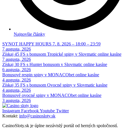
Najnovšie články
SYNOT HAPPY HOURS 7. 8. 2026 – 18:00 – 23:59
7 augusta, 2026
Získaj 45 FS s bonusom Tropické spiny v Slovmatic online kasíne
7 augusta, 2026
Získaj 30 FS s Hunter bonusom v Slovmatic online kasíne
6 augusta, 2026
Bonusové respin spiny v MONACObet online kasíne
4 augusta, 2026
Získaj 35 FS s bonusom Ovocné spiny v Slovmatic kasíne
4 augusta, 2026
Bonusové ovocné spiny v MONACObet online kasíne
3 augusta, 2026
Instagram
Facebook
Youtube
Twitter
Kontakt:
info@casinosloty.sk
CasinoSloty.sk je úplne nezávislý portál od herných spoločností.