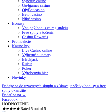
Synottip casino
Go4games casino
OlyBet casino
Betor casino
Niké casino
Bonusy
Vstupný bonus za registráciu
Free spiny a točenia
Casino Rewards
Promoakcie
Kasíno hry
Live Casino online
Výherné automaty
Blackjack
Ruleta
Poker
Výrobcovia hier
Novinky
Pridajte sa do uzavretých skupín a získavajte všetky bonusy a free
spiny okamžite
Pridať sa na →
Facebook →
HODNOTENIE
★
★
★
★
★
Rated 5 out of 5