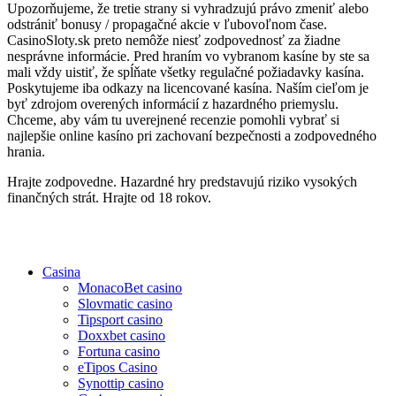
Upozorňujeme, že tretie strany si vyhradzujú právo zmeniť alebo
odstrániť bonusy / propagačné akcie v ľubovoľnom čase.
CasinoSloty.sk preto nemôže niesť zodpovednosť za žiadne
nesprávne informácie. Pred hraním vo vybranom kasíne by ste sa
mali vždy uistiť, že spĺňate všetky regulačné požiadavky kasína.
Poskytujeme iba odkazy na licencované kasína. Naším cieľom je
byť zdrojom overených informácií z hazardného priemyslu.
Chceme, aby vám tu uverejnené recenzie pomohli vybrať si
najlepšie online kasíno pri zachovaní bezpečnosti a zodpovedného
hrania.
Hrajte zodpovedne. Hazardné hry predstavujú riziko vysokých
finančných strát. Hrajte od 18 rokov.
Casina
MonacoBet casino
Slovmatic casino
Tipsport casino
Doxxbet casino
Fortuna casino
eTipos Casino
Synottip casino