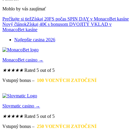
Mohlo by vás zaujímať
Prečítajte si tiež
Získaj 20FS počas SPIN DAY v MonacoBet kasíne
Nový článok
Získaj 40€ s bonusom DVOJITÝ VKLAD v
MonacoBet kasíne
Najlepšie casina 2026
MonacoBet casino →
★
★
★
★
★
Rated 5 out of 5
Vstupný bonus –
100 VOĽNÝCH ZATOČENÍ
| 500FS +
cashback až do 10 000€
Slovmatic casino →
★
★
★
★
★
Rated 5 out of 5
Vstupný bonus –
250 VOĽNÝCH ZATOČENÍ
| 650FS +
cashback až do 7 777€