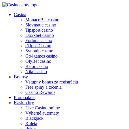
Preskočiť
na
Casina
obsah
MonacoBet casino
Slovmatic casino
Tipsport casino
Doxxbet casino
Fortuna casino
eTipos Casino
Synottip casino
Go4games casino
OlyBet casino
Betor casino
Niké casino
Bonusy
Vstupný bonus za registráciu
Free spiny a točenia
Casino Rewards
Promoakcie
Kasíno hry
Live Casino online
Výherné automaty
Blackjack
Ruleta
Poker