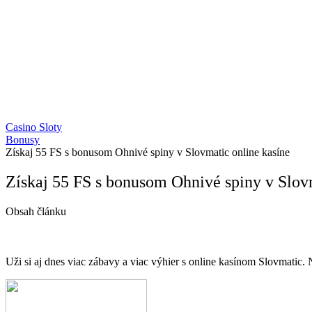
Casino Sloty
Bonusy
Získaj 55 FS s bonusom Ohnivé spiny v Slovmatic online kasíne
Získaj 55 FS s bonusom Ohnivé spiny v Slov
Obsah článku
Uži si aj dnes viac zábavy a viac výhier s online kasínom Slovmatic