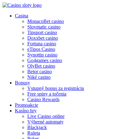
Preskočiť
na
Casina
obsah
MonacoBet casino
Slovmatic casino
Tipsport casino
Doxxbet casino
Fortuna casino
eTipos Casino
Synottip casino
Go4games casino
OlyBet casino
Betor casino
Niké casino
Bonusy
Vstupný bonus za registráciu
Free spiny a točenia
Casino Rewards
Promoakcie
Kasíno hry
Live Casino online
Výherné automaty
Blackjack
Ruleta
Poker