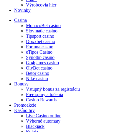
Výrobcovia hier
Novinky
Casina
MonacoBet casino
Slovmatic casino
Tipsport casino
Doxxbet casino
Fortuna casino
eTipos Casino
Synottip casino
Go4games casino
OlyBet casino
Betor casino
Niké casino
Bonusy
Vstupný bonus za registráciu
Free spiny a točenia
Casino Rewards
Promoakcie
Kasíno hry
Live Casino online
Výherné automaty
Blackjack
Ruleta