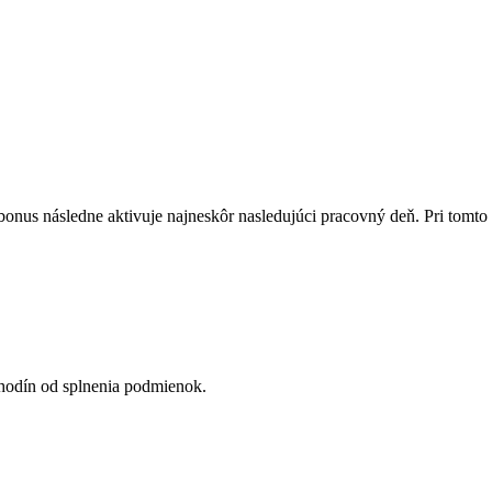
onus následne aktivuje najneskôr nasledujúci pracovný deň. Pri tomto 
 hodín od splnenia podmienok.