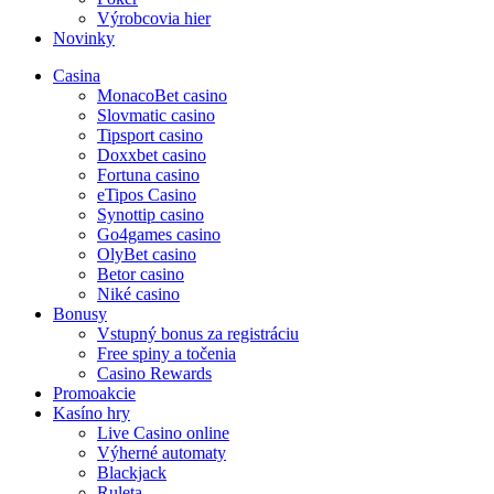
Výrobcovia hier
Novinky
Casina
MonacoBet casino
Slovmatic casino
Tipsport casino
Doxxbet casino
Fortuna casino
eTipos Casino
Synottip casino
Go4games casino
OlyBet casino
Betor casino
Niké casino
Bonusy
Vstupný bonus za registráciu
Free spiny a točenia
Casino Rewards
Promoakcie
Kasíno hry
Live Casino online
Výherné automaty
Blackjack
Ruleta