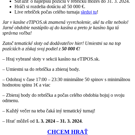
Súťažiť o najlepšiu pozíciu v rebríčku môžeš do 31. 3. 2024.
Hráči si rozdelia dotáciu až 50 000 €.
Live rebríček počas celého turnaja
sleduj tu
!
Jar v kasíne eTIPOS.sk znamená vyvrcholenie, aké tu ešte nebolo!
Jarné obdobie nastúpilo aj do kasína a preto je kasíno liga tá
správna voľba!
Zatoč tematické sloty od dodávateľov hier! Umiestni sa na top
pozíciách a získaj svoj podiel z
50 000 €
!
– Hraj vybrané sloty v sekcii kasíno na eTIPOS.sk.
– Umiestni sa do rebríčka a zbieraj body.
– Odohraj v čase 17:00 – 23:30 minimálne 50 spinov s minimálnou
hodnotou spinu 1€ a viac
– Zbieraj body do rebríčka a počas celého obdobia bojuj o svoju
odmenu.
– Každý večer na teba čaká iný tematický turnaj!
– Hrať môžeš od
1. 3. 2024 – 31. 3. 2024
.
CHCEM HRAŤ