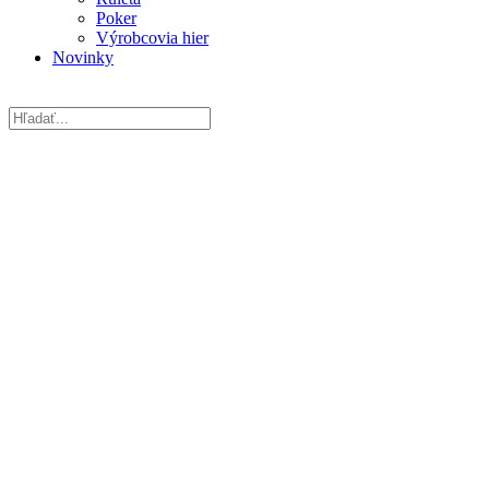
Poker
Výrobcovia hier
Novinky
Search
...