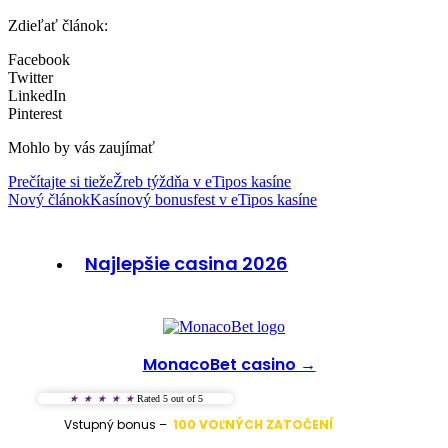
Zdieľať článok:
Facebook
Twitter
LinkedIn
Pinterest
Mohlo by vás zaujímať
Prečítajte si tiež
eŽreb týždňa v eTipos kasíne
Nový článok
Kasínový bonusfest v eTipos kasíne
Najlepšie casina 2026
MonacoBet casino →
★
★
★
★
★
Rated 5 out of 5
Vstupný bonus –
100 VOĽNÝCH ZATOČENÍ
| 500FS +
cashback až do 10 000€