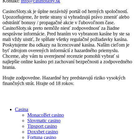
Kontakt:
info@casinosloty.sk
CasinoSloty.sk je úplne nezávislý portál od herných spoločností.
Upozorňujeme, že tretie strany si vyhradzujú právo zmeniť alebo
odstrániť bonusy / propagačné akcie v ľubovoľnom čase.
CasinoSloty.sk preto nemôže niesť zodpovednosť za žiadne
nesprávne informácie. Pred hraním vo vybranom kasíne by ste sa
mali vždy uistiť, že spĺňate všetky regulačné požiadavky kasína.
Poskytujeme iba odkazy na licencované kasína. Naším cieľom je
byť zdrojom overených informácií z hazardného priemyslu.
Chceme, aby vám tu uverejnené recenzie pomohli vybrať si
najlepšie online kasíno pri zachovaní bezpečnosti a zodpovedného
hrania.
Hrajte zodpovedne. Hazardné hry predstavujú riziko vysokých
finančných strát. Hrajte od 18 rokov.
Casina
MonacoBet casino
Slovmatic casino
Tipsport casino
Doxxbet casino
Fortuna casino