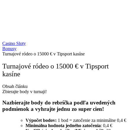
Casino Sloty
Bonusy
Turnajové ródeo o 15000 € v Tipsport kasíne
Turnajové ródeo o 15000 € v Tipsport
kasíne
Obsah článku
Zbierajte body v turnaji!
Nazbierajte body do rebríčka podľa uvedených
podmienok a vyhrajte jednu zo super cien!
Výpočet bodov:
1 bod = zatočenie za minimálne 0,4 €
Minimálna hodnota jedného zatočenia
: 0,4 €