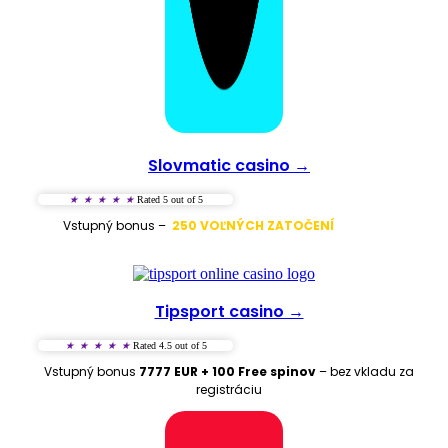
Slovmatic casino →
★
★
★
★
★
Rated 5 out of 5
Vstupný bonus –
250 VOĽNÝCH ZATOČENÍ
| 650FS +
cashback až do 7 777€
Tipsport casino →
★
★
★
★
★
Rated 4.5 out of 5
Vstupný bonus
7777 EUR + 100 Free spinov
– bez vkladu za
registráciu