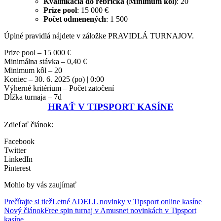
Kvalifikácia do rebríčka (Minimum kôl)
: 20
Prize pool
: 15 000 €
Počet odmenených
: 1 500
Úplné pravidlá nájdete v záložke PRAVIDLÁ TURNAJOV.
Prize pool –
15 000 €
Minimálna stávka –
0,40 €
Minimum kôl –
20
Koniec –
30. 6. 2025 (po) | 0:00
Výherné kritérium –
Počet zatočení
Dĺžka turnaja –
7d
HRAŤ V TIPSPORT KASÍNE
Zdieľať článok:
Facebook
Twitter
LinkedIn
Pinterest
Mohlo by vás zaujímať
Prečítajte si tiež
Letné ADELL novinky v Tipsport online kasíne
Nový článok
Free spin turnaj v Amusnet novinkách v Tipsport
kasíne