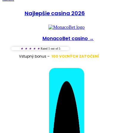
Najlepšie casina 2026
MonacoBet casino →
★
★
★
★
★
Rated 5 out of 5
Vstupný bonus –
100 VOĽNÝCH ZATOČENÍ
| 500FS +
cashback až do 10 000€