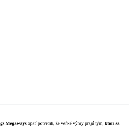
ings Megaways
opäť potvrdili, že veľké výhry prajú tým,
ktorí sa