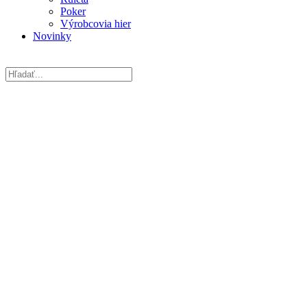
Poker
Výrobcovia hier
Novinky
Search
...