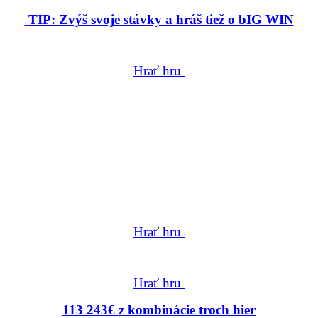
TIP: Zvýš svoje stávky a hráš tiež o bIG WIN
Hrať hru
Hrať hru
Hrať hru
113 243€ z kombinácie troch hier