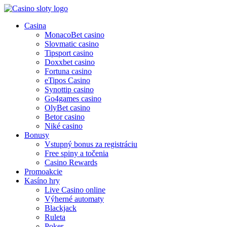
Preskočiť
na
Casina
obsah
MonacoBet casino
Slovmatic casino
Tipsport casino
Doxxbet casino
Fortuna casino
eTipos Casino
Synottip casino
Go4games casino
OlyBet casino
Betor casino
Niké casino
Bonusy
Vstupný bonus za registráciu
Free spiny a točenia
Casino Rewards
Promoakcie
Kasíno hry
Live Casino online
Výherné automaty
Blackjack
Ruleta
Poker