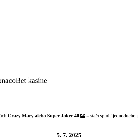
onacoBet kasíne
rách
Crazy Mary alebo Super Joker 40
🎰 – stačí splniť jednoduché 
5. 7. 2025