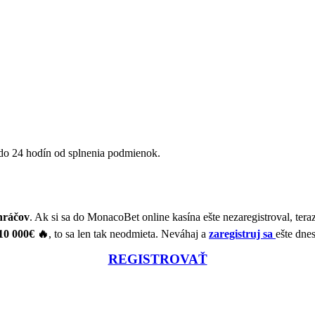
 do 24 hodín od splnenia podmienok.
hráčov
. Ak si sa do MonacoBet online kasína ešte nezaregistroval, tera
10 000€ 🔥
, to sa len tak neodmieta. Neváhaj a
zaregistruj sa
ešte dne
REGISTROVAŤ