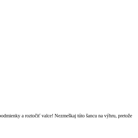
podmienky a roztočiť valce! Nezmeškaj túto šancu na výhru, pretože