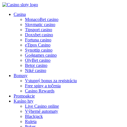
Preskočiť
na
Casina
obsah
MonacoBet casino
Slovmatic casino
Tipsport casino
Doxxbet casino
Fortuna casino
eTipos Casino
Synottip casino
Go4games casino
OlyBet casino
Betor casino
Niké casino
Bonusy
Vstupný bonus za registráciu
Free spiny a točenia
Casino Rewards
Promoakcie
Kasíno hry
Live Casino online
Výherné automaty
Blackjack
Ruleta
Poker