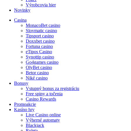
Výrobcovia hier
Novinky
Casina
MonacoBet casino
Slovmatic casino
Tipsport casino
Doxxbet casino
Fortuna casino
eTipos Casino
Synottip casino
Go4games casino
OlyBet casino
Betor casino
Niké casino
Bonusy
Vstupný bonus za registráciu
Free spiny a točenia
Casino Rewards
Promoakcie
Kasíno hry
Live Casino online
Výherné automaty
Blackjack
Ruleta