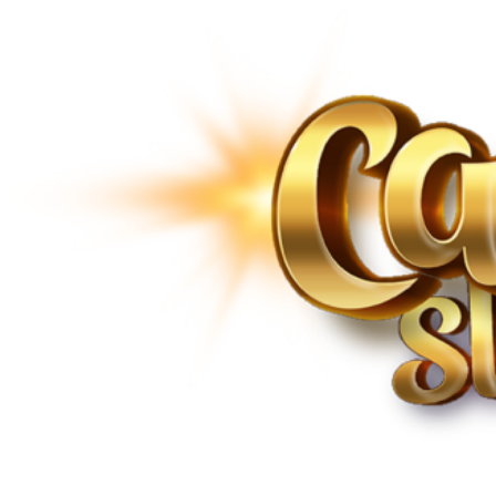
Preskočiť
na
obsah