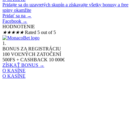
Pridajte sa do uzavretých skupín a získavajte všetky bonusy a free
spiny okamžite
Pridať sa na →
Facebook →
HODNOTENIE
★
★
★
★
★
Rated 5 out of 5
1.
BONUS ZA REGISTRÁCIU
100 VOĽNÝCH ZATOČENÍ
500FS + CASHBACK 10 000€
ZÍSKAŤ BONUS →
O KASÍNE
O KASÍNE