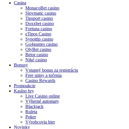
Casina
MonacoBet casino
Slovmatic casino
Tipsport casino
Doxxbet casino
Fortuna casino
eTipos Casino
Synottip casino
Go4games casino
OlyBet casino
Betor casino
Niké casino
Bonusy
Vstupný bonus za registráciu
Free spiny a točenia
Casino Rewards
Promoakcie
Kasíno hry
Live Casino online
Výherné automaty
Blackjack
Ruleta
Poker
Výrobcovia hier
Novinky