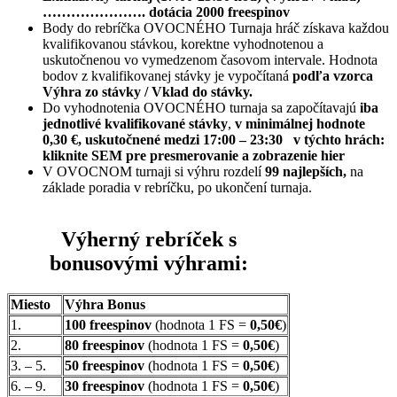
…………………. dotácia 2000 freespinov
Body do rebríčka OVOCNÉHO Turnaja hráč získava každou
kvalifikovanou stávkou, korektne vyhodnotenou a
uskutočnenou vo vymedzenom časovom intervale. Hodnota
bodov z kvalifikovanej stávky je vypočítaná
podľa vzorca
Výhra zo stávky / Vklad do stávky.
Do vyhodnotenia OVOCNÉHO turnaja sa započítavajú
iba
jednotlivé kvalifikované stávky
,
v minimálnej hodnote
0,30 €, uskutočnené medzi 17:00 – 23:30
v týchto hrách:
kliknite SEM pre presmerovanie a zobrazenie hier
V OVOCNOM turnaji si výhru rozdelí
99 najlepších,
na
základe poradia v rebríčku, po ukončení turnaja.
Výherný rebríček s
bonusovými výhrami:
Miesto
Výhra Bonus
1.
100 freespinov
(hodnota 1 FS =
0,50€
)
2.
80 freespinov
(hodnota 1 FS =
0,50€
)
3. – 5.
50 freespinov
(hodnota 1 FS =
0,50€
)
6. – 9.
30 freespinov
(hodnota 1 FS =
0,50€
)