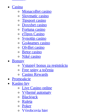
Casina
MonacoBet casino
Slovmatic casino
Tipsport casino
Doxxbet casino
Fortuna casino
eTipos Casino
Synottip casino
Go4games casino
OlyBet casino
Betor casino
Niké casino
Bonusy
Vstupný bonus za registráciu
Free spiny a točenia
Casino Rewards
Promoakcie
Kasíno hry
Live Casino online
Výherné automaty
Blackjack
Ruleta
Poker
Výrobcovia hier