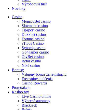
Výrobcovia hier
Novinky
Casina
MonacoBet casino
Slovmatic casino
Tipsport casino
Doxxbet casino
Fortuna casino
eTipos Casino
Synottip casino
Go4games casino
OlyBet casino
Betor casino
Niké casino
Bonusy
Vstupný bonus za registráciu
Free spiny a točenia
Casino Rewards
Promoakcie
Kasíno hry
Live Casino online
Výherné automaty
Blackjack
Ruleta