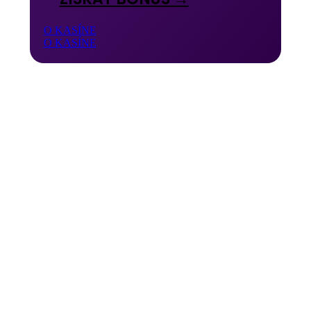
O KASÍNE
O KASÍNE