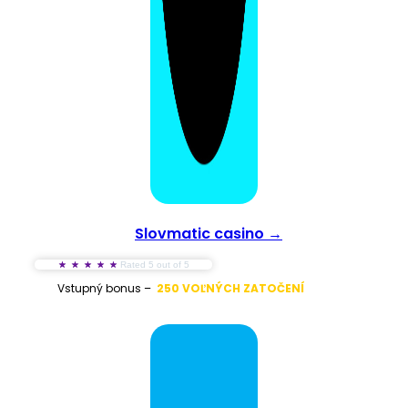
Slovmatic casino →
★
★
★
★
★
Rated 5 out of 5
Vstupný bonus –
250 VOĽNÝCH ZATOČENÍ
| 650FS +
cashback až do 7 777€