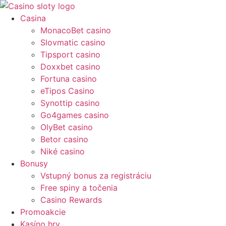
Preskočiť
na
Casina
obsah
MonacoBet casino
Slovmatic casino
Tipsport casino
Doxxbet casino
Fortuna casino
eTipos Casino
Synottip casino
Go4games casino
OlyBet casino
Betor casino
Niké casino
Bonusy
Vstupný bonus za registráciu
Free spiny a točenia
Casino Rewards
Promoakcie
Kasíno hry