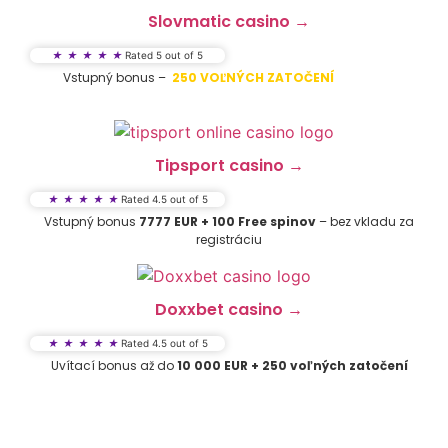
Slovmatic casino →
★
★
★
★
★
Rated 5 out of 5
Vstupný bonus –
250 VOĽNÝCH ZATOČENÍ
| 650FS +
cashback až do 7 777€
Tipsport casino →
★
★
★
★
★
Rated 4.5 out of 5
Vstupný bonus
7777 EUR + 100 Free spinov
– bez vkladu za
registráciu
Doxxbet casino →
★
★
★
★
★
Rated 4.5 out of 5
Uvítací bonus až do
10 000 EUR + 250 voľných zatočení