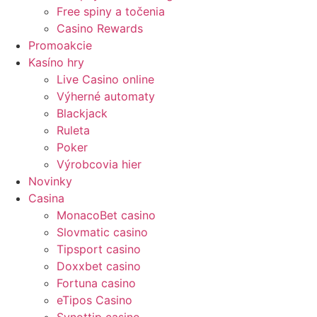
Free spiny a točenia
Casino Rewards
Promoakcie
Kasíno hry
Live Casino online
Výherné automaty
Blackjack
Ruleta
Poker
Výrobcovia hier
Novinky
Casina
MonacoBet casino
Slovmatic casino
Tipsport casino
Doxxbet casino
Fortuna casino
eTipos Casino