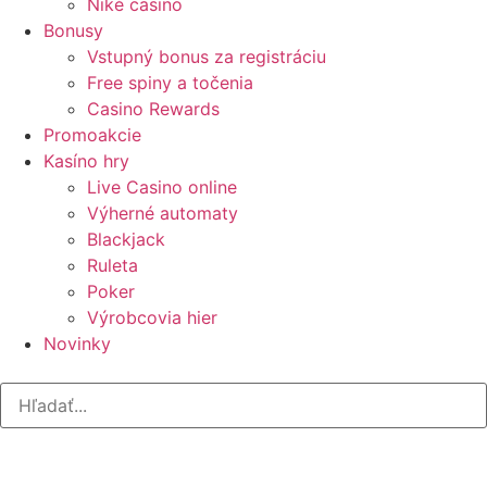
Niké casino
Bonusy
Vstupný bonus za registráciu
Free spiny a točenia
Casino Rewards
Promoakcie
Kasíno hry
Live Casino online
Výherné automaty
Blackjack
Ruleta
Poker
Výrobcovia hier
Novinky
Search
...