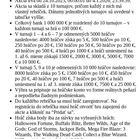
Akcia trvá od 24.10.2025, 00:00:01 do 4.1.2026, 23:59:59.
Akcia sa skladá z 10 turnajov, pričom každý z nich má
vlastný rebríček. Dátumy jednotlivých turnajov sú uvedené v
tabuľke vyššie.
Celkový bank 1 000 000 € je rozdelený do 10 turnajov – v
každom turnaji sa hrá o 100 000 €.
V turnaji 1 – 4 a 6 – 7 je odmenených 5000 hráčov
nasledovne: 4000 hráčov získa po 5 €, 500 hráčov po 10 €,
250 hráčov po 20 €, 150 hráčov po 50 €, 50 hráčov po 200 €,
40 hráčov po 500 €, 4 hráči po 1000 € a hráči umiestnení na
1. až 6. mieste získajú 1500 €, 2000 €, 3000 €, 5000 €, 7000
€ a 10 000 €.
V turnaji 5, 9 a 10 je odmenených 10 000 hráčov nasledovne:
8000 hráčov získa po 5 €, 1500 hráčov po 10 €, 450 hráčov
po 20 €, 40 hráčov po 100 €, 7 hráčov po 500 € a hráči
umiestnení na 1. až 3. mieste získa 1000 €, 7500 € a 25 000 €.
Výhra sa pripisuje na hráčske konto vo forme reálnych peňazí
a nepodlieha žiadnym podmienkam.
Do každého rebríčka sa musí hráč zaregistrovať. Na
registráciu do rebríčka musí hráč otvoriť hru zapojenú do
akcie a kliknúť na “Pridať sa”.
Hráč získa body iba za stávky na vybraných hrách:
Halloween Fortune, Buffalo Blitz, Better Wilds, Age of the
Gods: God of Storms, Jackpot Bells, Mega Fire Blaze: 3
Wizards, The Walking Dead Cash Collect a Blue Wizard.