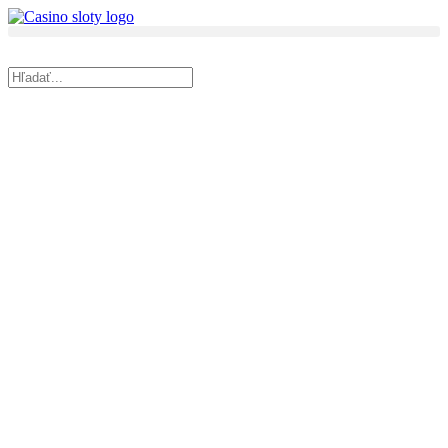
Preskočiť
na
obsah
Search
...