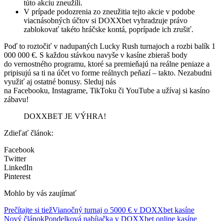
túto akciu zneužili.
V prípade podozrenia zo zneužitia tejto akcie v podobe
viacnásobných účtov si DOXXbet vyhradzuje právo
zablokovať takéto hráčske kontá, poprípade ich zrušiť.
Poď to roztočiť v nadupaných Lucky Rush turnajoch a rozbi balík 1
000 000 €. S každou stávkou navyše v kasíne zbieraš body
do vernostného programu, ktoré sa premieňajú na reálne peniaze a
pripisujú sa ti na účet vo forme reálnych peňazí – takto. Nezabudni
využiť aj ostatné bonusy. Sleduj nás
na Facebooku, Instagrame, TikToku či YouTube a užívaj si kasíno
zábavu!
DOXXBET JE VÝHRA!
Zdieľať článok:
Facebook
Twitter
LinkedIn
Pinterest
Mohlo by vás zaujímať
Prečítajte si tiež
Vianočný turnaj o 5000 € v DOXXbet kasíne
Nový článok
Pondelková nabíjačka v DOXXbet online kasíne