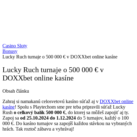
Casino Sloty
Bonusy
Lucky Ruch turnaje o 500 000 € v DOXXbet online kasíne
Lucky Ruch turnaje o 500 000 € v
DOXXbet online kasíne
Obsah článku
Zahraj si namakanú celosvetovú kasíno súťaž aj v
DOXXbet online
kasíne
! Spolu s Playtechom sme pre teba pripravili súťaž Lucky
Rush
o celkový balík 500 000 €
, do ktorej sa môžeš zapojiť aj ty.
Zapoj sa
od 25.10.2024 do 1.12.2024
do 5 turnajov, každý o 100
000 €. Do kasíno turnajov sa zapojíš každou stávkou na vybraných
hrách. Tak roztoč zábavu a vyhrávaj!