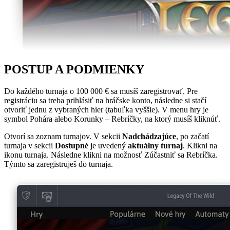
POSTUP A PODMIENKY
Do každého turnaja o 100 000 € sa musíš zaregistrovať. Pre
registráciu sa treba prihlásiť na hráčske konto, následne si stačí
otvoriť jednu z vybraných hier (tabuľka vyššie). V menu hry je
symbol Pohára alebo Korunky – Rebríčky, na ktorý musíš kliknúť.
Otvorí sa zoznam turnajov. V sekcii
Nadchádzajúce
, po začatí
turnaja v sekcii
Dostupné
je uvedený
aktuálny turnaj
. Klikni na
ikonu turnaja. Následne klikni na možnosť Zúčastniť sa Rebríčka.
Týmto sa zaregistruješ do turnaja.