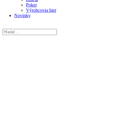
Poker
Výrobcovia hier
Novinky
Search
...