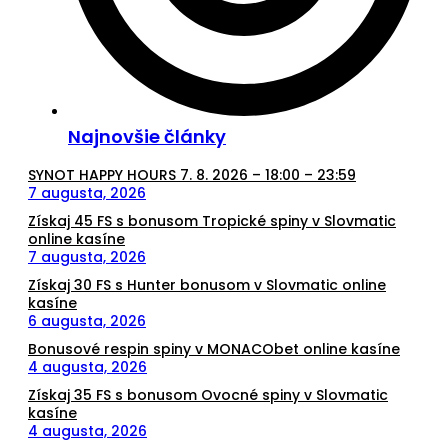
Najnovšie články
SYNOT HAPPY HOURS 7. 8. 2026 – 18:00 – 23:59
7 augusta, 2026
Získaj 45 FS s bonusom Tropické spiny v Slovmatic
online kasíne
7 augusta, 2026
Získaj 30 FS s Hunter bonusom v Slovmatic online
kasíne
6 augusta, 2026
Bonusové respin spiny v MONACObet online kasíne
4 augusta, 2026
Získaj 35 FS s bonusom Ovocné spiny v Slovmatic
kasíne
4 augusta, 2026