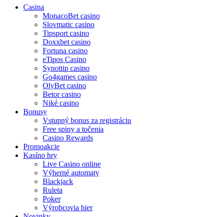
Casina
MonacoBet casino
Slovmatic casino
Tipsport casino
Doxxbet casino
Fortuna casino
eTipos Casino
Synottip casino
Go4games casino
OlyBet casino
Betor casino
Niké casino
Bonusy
Vstupný bonus za registráciu
Free spiny a točenia
Casino Rewards
Promoakcie
Kasíno hry
Live Casino online
Výherné automaty
Blackjack
Ruleta
Poker
Výrobcovia hier
Novinky