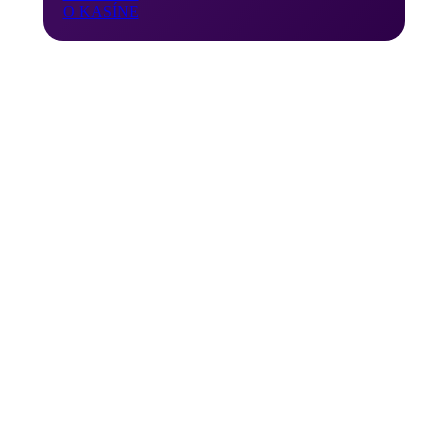
O KASÍNE