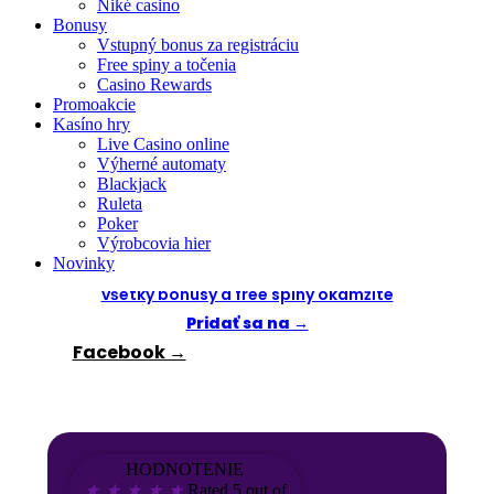
Niké casino
Bonusy
Vstupný bonus za registráciu
Free spiny a točenia
Casino Rewards
Promoakcie
Kasíno hry
Live Casino online
Výherné automaty
Blackjack
Ruleta
Poker
Výrobcovia hier
Novinky
Pridajte sa do uzavretých skupín a získavajte
všetky bonusy a free spiny okamžite
Pridať sa na →
Facebook →
HODNOTENIE
★
★
★
★
★
Rated 5 out of