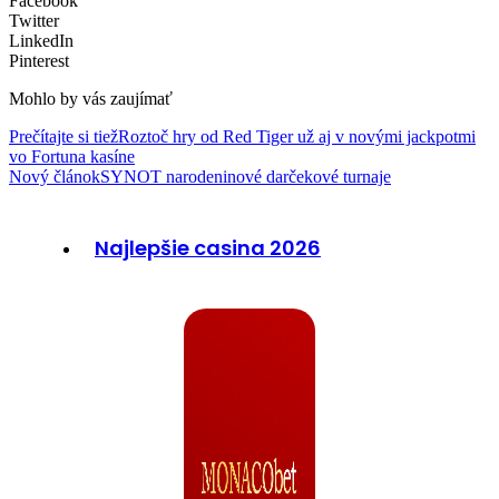
Facebook
Twitter
LinkedIn
Pinterest
Mohlo by vás zaujímať
Prečítajte si tiež
Roztoč hry od Red Tiger už aj v novými jackpotmi
vo Fortuna kasíne
Nový článok
SYNOT narodeninové darčekové turnaje
Najlepšie casina 2026