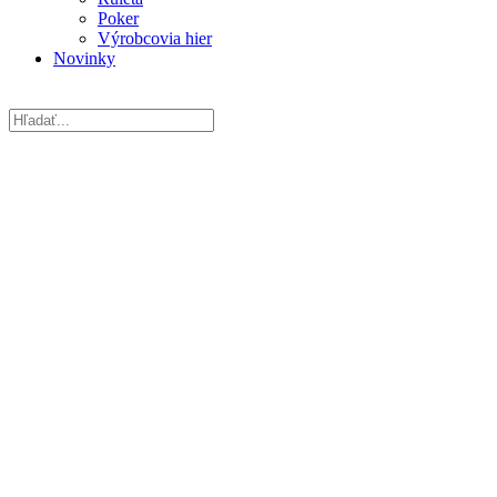
Poker
Výrobcovia hier
Novinky
Search
...