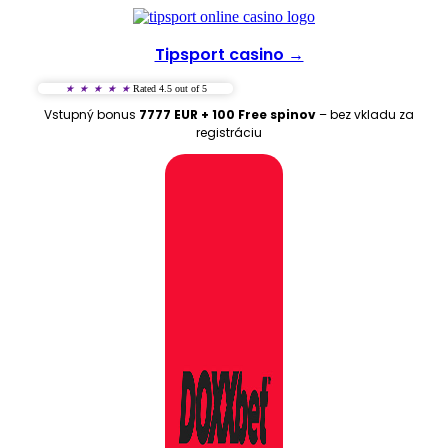
Tipsport casino →
★
★
★
★
★
Rated 4.5 out of 5
Vstupný bonus
7777 EUR + 100 Free spinov
– bez vkladu za
registráciu