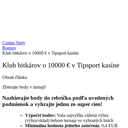
Casino Sloty
Bonusy
Klub bitkárov o 10000 € v Tipsport kasíne
Klub bitkárov o 10000 € v Tipsport kasíne
Obsah článku
Zbierajte body v turnaji!
Nazbierajte body do rebríčka podľa uvedených
podmienok a vyhrajte jednu zo super cien!
Výpočet bodov:
Vaša najvyššia vážená výhra
(výhra/vklad) behom turnaja vo vybraných hrách
Minimálna hodnota jedného zatočenia
: 0,4 EUR