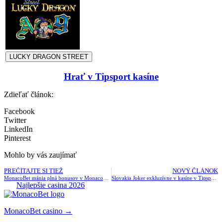
LUCKY DRAGON STREET
Hrať v Tipsport kasíne
Zdieľať článok:
Facebook
Twitter
LinkedIn
Pinterest
Mohlo by vás zaujímať
PREČÍTAJTE SI TIEŽ
NOVÝ ČLÁNOK
MonacoBet mánia plná bonusov v MonacoBet online kasíne
Slovakia Joker exkluzívne v kasíne v Tipsport kasíne
Najlepšie casina 2026
MonacoBet casino →