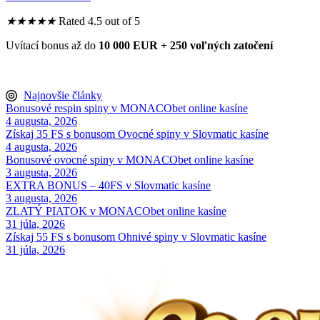
★
★
★
★
★
Rated 4.5 out of 5
Uvítací bonus až do
10 000 EUR + 250 voľných zatočení
Najnovšie články
Bonusové respin spiny v MONACObet online kasíne
4 augusta, 2026
Získaj 35 FS s bonusom Ovocné spiny v Slovmatic kasíne
4 augusta, 2026
Bonusové ovocné spiny v MONACObet online kasíne
3 augusta, 2026
EXTRA BONUS – 40FS v Slovmatic kasíne
3 augusta, 2026
ZLATÝ PIATOK v MONACObet online kasíne
31 júla, 2026
Získaj 55 FS s bonusom Ohnivé spiny v Slovmatic kasíne
31 júla, 2026