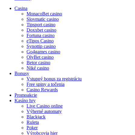
Casina
MonacoBet casino
Slovmatic casino
Tipsport casino
Doxxbet casino
Fortuna casino
eTipos Casino
Synottip casino
Go4games casino
OlyBet casino
Betor casino
Niké casino
Bonusy
Vstupný bonus za registráciu
Free spiny a točenia
Casino Rewards
Promoakcie
Kasíno hry
Live Casino online
Výherné automaty
Blackjack
Ruleta
Poker
Výrobcovia hier