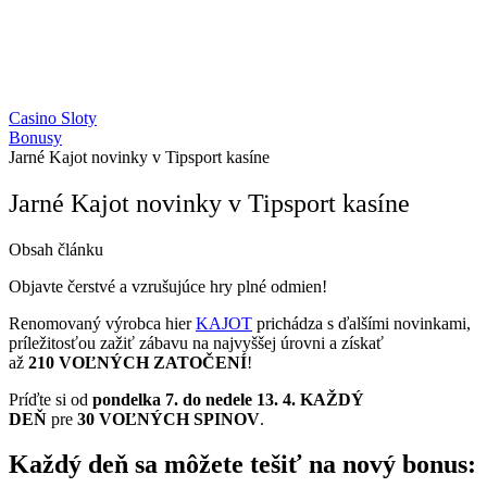
Casino Sloty
Bonusy
Jarné Kajot novinky v Tipsport kasíne
Jarné Kajot novinky v Tipsport kasíne
Obsah článku
Objavte čerstvé a vzrušujúce hry plné odmien!
Renomovaný výrobca hier
KAJOT
prichádza s ďalšími novinkami,
príležitosťou zažiť zábavu na najvyššej úrovni a získať
až
210 VOĽNÝCH ZATOČENÍ
!
Príďte si od
pondelka 7. do nedele 13. 4. KAŽDÝ
DEŇ
pre
30 VOĽNÝCH SPINOV
.
Každý deň sa môžete tešiť na nový bonus: