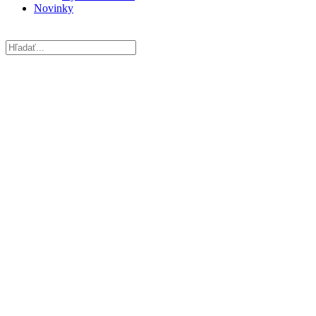
Novinky
Search
...