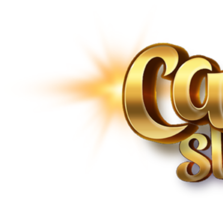
Preskočiť
na
obsah