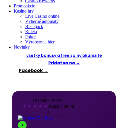
Casino Rewards
Promoakcie
Kasíno hry
Live Casino online
Výherné automaty
Blackjack
Ruleta
Poker
Výrobcovia hier
Novinky
Pridajte sa do uzavretých skupín a získavajte
všetky bonusy a free spiny okamžite
Pridať sa na →
Facebook →
HODNOTENIE
★
★
★
★
★
Rated 5 out of
5
1.