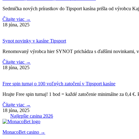
Sedmička nových prírastkov do Tipsport kasína prišla od výrobcu K
Čítajte viac →
18 júna, 2025
Synot novinky v kasíne Tipsport
Renomovaný výrobca hier SYNOT prichádza s ďalšími novinkami, v
Čítajte viac →
18 júna, 2025
Free spin turnaj o 100 voľných zatočení v Tipsport kasíne
Hrajte Free spin turnaj! 1 bod = každé zatočenie minimálne za 0,4 €.
Čítajte viac →
18 júna, 2025
Najlepšie casina 2026
MonacoBet casino →