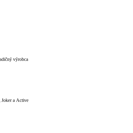
radičný výrobca
 Joker a Active