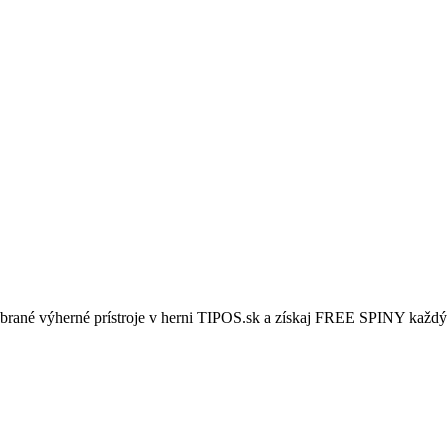
né výherné prístroje v herni TIPOS.sk a získaj FREE SPINY každý