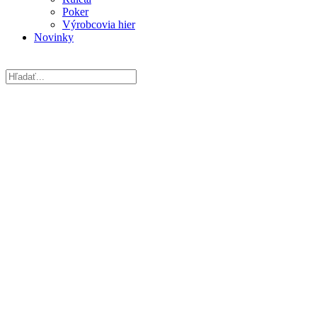
Poker
Výrobcovia hier
Novinky
Search
...