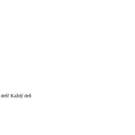
 deň! Každý deň