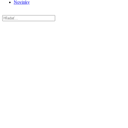
Novinky
Search
...