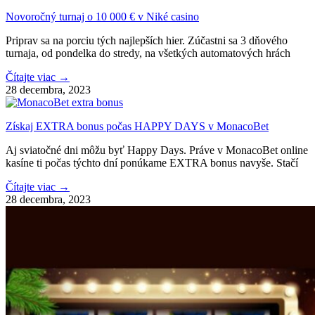
Novoročný turnaj o 10 000 € v Niké casino
Priprav sa na porciu tých najlepších hier. Zúčastni sa 3 dňového
turnaja, od pondelka do stredy, na všetkých automatových hrách
Čítajte viac →
28 decembra, 2023
Získaj EXTRA bonus počas HAPPY DAYS v MonacoBet
Aj sviatočné dni môžu byť Happy Days. Práve v MonacoBet online
kasíne ti počas týchto dní ponúkame EXTRA bonus navyše. Stačí
Čítajte viac →
28 decembra, 2023