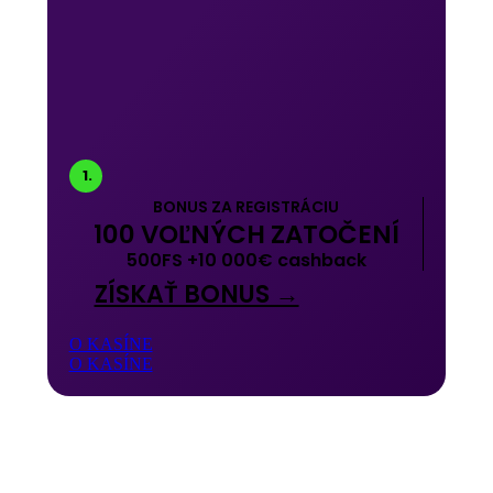
1.
BONUS ZA REGISTRÁCIU
100 VOĽNÝCH ZATOČENÍ
500FS +10 000€ cashback
ZÍSKAŤ BONUS →
O KASÍNE
O KASÍNE