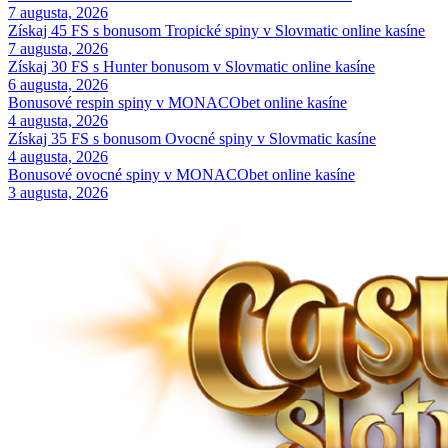
7 augusta, 2026
Získaj 45 FS s bonusom Tropické spiny v Slovmatic online kasíne
7 augusta, 2026
Získaj 30 FS s Hunter bonusom v Slovmatic online kasíne
6 augusta, 2026
Bonusové respin spiny v MONACObet online kasíne
4 augusta, 2026
Získaj 35 FS s bonusom Ovocné spiny v Slovmatic kasíne
4 augusta, 2026
Bonusové ovocné spiny v MONACObet online kasíne
3 augusta, 2026