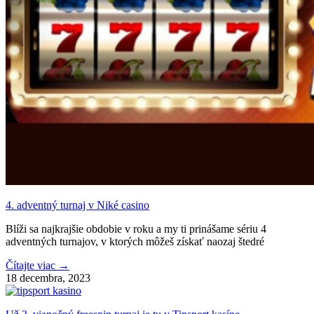
4. adventný turnaj v Niké casino
Blíži sa najkrajšie obdobie v roku a my ti prinášame sériu 4
adventných turnajov, v ktorých môžeš získať naozaj štedré
Čítajte viac →
18 decembra, 2023